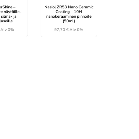
erShine –
Nasiol ZR53 Nano Ceramic
e näytöille,
Coating – 10H
, silmä- ja
nanokeraaminen pinnoite
laseille
(50ml)
Alv 0%
97,70
€
Alv 0%