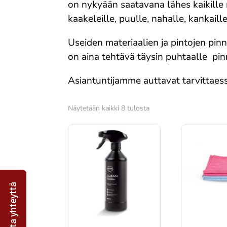
on nykyään saatavana lähes kaikille m
kaakeleille, puulle, nahalle, kankaille
Useiden materiaalien ja pintojen pin
on aina tehtävä täysin puhtaalle pin
Asiantuntijamme auttavat tarvittaess
Suosituimmat
Näytetään kaikki 8 tulosta
ensin
Ota yhteyttä