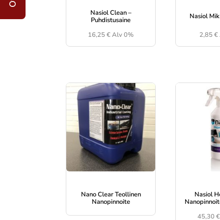
Nasiol Clean –
Nasiol Mik
Puhdistusaine
16,25
€
Alv 0%
2,85
€
Nano Clear Teollinen
Nasiol 
Nanopinnoite
Nanopinnoite
45,30