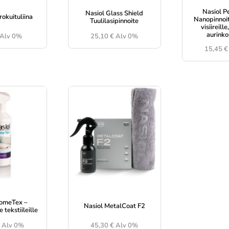
Nasiol P
Nasiol Glass Shield
rokuituliina
Nanopinnoit
Tuulilasipinnoite
visiireille
aurinko
Alv 0%
25,10
€
Alv 0%
15,45
€
HomeTex –
Nasiol MetalCoat F2
 tekstiileille
€
Alv 0%
45,30
€
Alv 0%