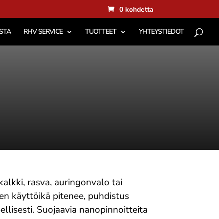
0 kohdetta
STA
RHV SERVICE
TUOTTEET
YHTEYSTIEDOT
kalkki, rasva, auringonvalo tai
en käyttöikä pitenee, puhdistus
llisesti. Suojaavia nanopinnoitteita