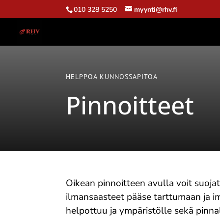
010 328 5250
myynti@rhv.fi
HELPPOA KUNNOSSAPITOA
Pinnoitteet
Oikean pinnoitteen avulla voit suojata
ilmansaasteet pääse tarttumaan ja im
helpottuu ja ympäristölle sekä pinnal