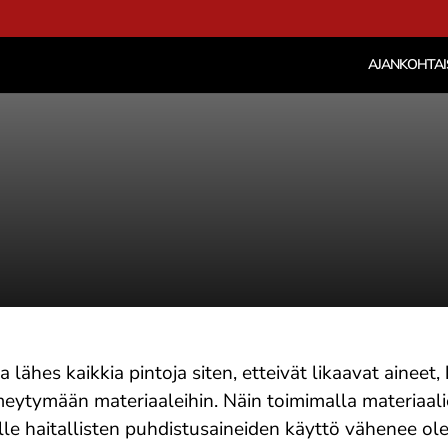
AJANKOHTAI
 lähes kaikkia pintoja siten, etteivät likaavat aineet, 
eytymään materiaaleihin. Näin toimimalla materiaali
le haitallisten puhdistusaineiden käyttö vähenee olee