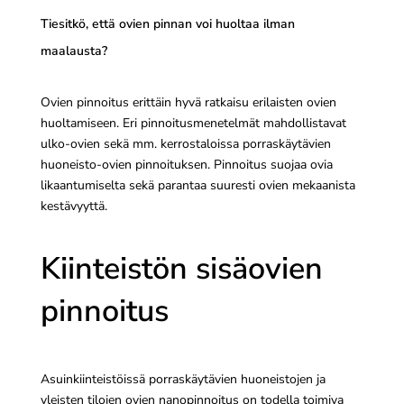
Tiesitkö, että ovien pinnan voi huoltaa ilman
maalausta?
Ovien pinnoitus erittäin hyvä ratkaisu erilaisten ovien
huoltamiseen. Eri pinnoitusmenetelmät mahdollistavat
ulko-ovien sekä mm. kerrostaloissa porraskäytävien
huoneisto-ovien pinnoituksen. Pinnoitus suojaa ovia
likaantumiselta sekä parantaa suuresti ovien mekaanista
kestävyyttä.
Kiinteistön sisäovien
pinnoitus
Asuinkiinteistöissä porraskäytävien huoneistojen ja
yleisten tilojen ovien nanopinnoitus on todella toimiva