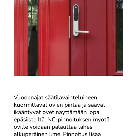
Vuodenajat säätilavaihteluineen
kuormittavat ovien pintaa ja saavat
ikääntyvät ovet näyttämään jopa
epäsiisteiltä. NC-pinnoituksen myötä
oville voidaan palauttaa lähes
alkuperäinen ilme. Pinnoitus lisää