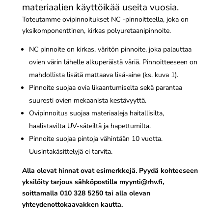
materiaalien käyttöikää useita vuosia.
Toteutamme ovipinnoitukset NC -pinnoitteella, joka on
yksikomponenttinen, kirkas polyuretaanipinnoite.
NC pinnoite on kirkas, väritön pinnoite, joka palauttaa
ovien värin lähelle alkuperäistä väriä. Pinnoitteeseen on
mahdollista lisätä mattaava lisä-aine (ks. kuva 1).
Pinnoite suojaa ovia likaantumiselta sekä parantaa
suuresti ovien mekaanista kestävyyttä.
Ovipinnoitus suojaa materiaaleja haitallisilta,
haalistavilta UV-säteiltä ja hapettumilta.
Pinnoite suojaa pintoja vähintään 10 vuotta.
Uusintakäsittelyjä ei tarvita.
Alla olevat hinnat ovat esimerkkejä. Pyydä kohteeseen
yksilöity tarjous sähköpostilla
myynti@rhv.fi
,
soittamalla 010 328 5250 tai alla olevan
yhteydenottokaavakken kautta.