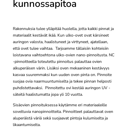
kunnossapitoa
Rakennuksia tulee ylläpitää huolella, jotta kaikki pinnat ja
materiaalit kestävät ikää. Kun ulko-ovet ovat kärsineet
auringon valosta, haalistuneet ja virttyneet, ajatellaan,
että ovet tulee vaihtaa. Tarjoamme tällaisiin kohteisiin
loistavana vaihtoehtona ulko-ovien nano-pinnoitusta. NC
-pinnoitteella toteutettu pinnoitus palauttaa ovien
alkuperäisen värin. Lisäksi oven mekaaninen kestävyys
kasvaa suuremmaksi kun uuden oven pinta on. Pinnoite
suojaa ovia naarmuuntumiselta ja tekee pinnan helposti
puhdistettavaksi. Pinnoitettu ovi kestää auringon UV -
säteitä haalistumatta jopa yli 10 vuotta.
Sisäovien pinnoituksessa käytämme eri materiaaleille
soveltuvia nanopinnoitteita. Pinnoitteet palauttavat oven
aluperäistä väriä sekä suojaavat pintoja kulumiselta ja
likaantumiselta.