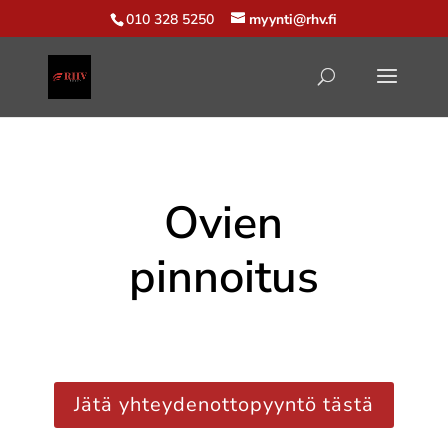
010 328 5250
myynti@rhv.fi
Ovien
pinnoitus
Jätä yhteydenottopyyntö tästä