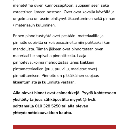
menetelmä ovien kunnossapitoon, suojaamiseen sekä
esteettisen ilmeen nostoon. Ovet ovat kovalla käytöllä ja
ongelmana on usein pinttynyt likaantuminen sekä pinnan
/ materiaalin kuluminen.
Ennen pinnoitustyötä ovet pestään materiaalille ja
pinnalle sopivilla erikoispesuaineilla niin puhtaaksi kun
mahdollista. Tämän jälkeen ovet pinnoitetaan oven
materiaalille sopivalla pinnoitteella. Laaja
pinnoitevalikoima mahdollistaa lähes kaikkien
pintamateriaalien (puu, puuviilu, maalatut ovet)
pinnoittamisen. Pinnoite on pitkäikäinen suojaus
likaantumista ja kulumista vastaan.
Alla olevat hinnat ovat esimerkkejä. Pyydä kohteeseen
yksilöity tarjous sähköpostilla
myynti@rhv.fi
,
soittamalla 010 328 5250 tai alla olevan
yhteydenottokaavakken kautta.