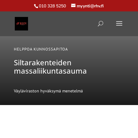
010 328 5250
myynti@rhv.fi
HELPPOA KUNNOSSAPITOA
Siltarakenteiden
massaliikuntasauma
Väyläviraston hyväksymä menetelmä