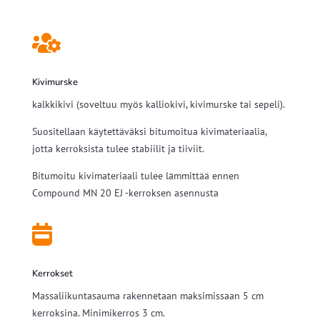

Kivimurske
kalkkikivi (soveltuu myös kalliokivi, kivimurske tai sepeli).
Suositellaan käytettäväksi bitumoitua kivimateriaalia,
jotta kerroksista tulee stabiilit ja tiiviit.
Bitumoitu kivimateriaali tulee lämmittää ennen
Compound MN 20 EJ -kerroksen asennusta

Kerrokset
Massaliikuntasauma rakennetaan maksimissaan 5 cm
kerroksina. Minimikerros 3 cm.