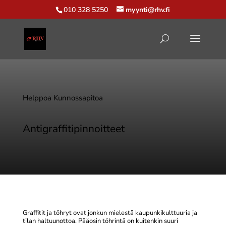
010 328 5250
myynti@rhv.fi
Helppoa Kunnossapitoa
Antigraffitipinnoitteet
Graffitit ja töhryt ovat jonkun mielestä kaupunkikulttuuria ja
tilan haltuunottoa. Pääosin töhrintä on kuitenkin suuri