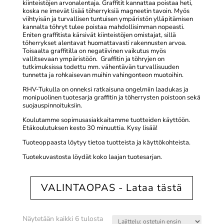
kiinteistöjen arvonalentaja. Graffitit kannattaa poistaa heti,
koska ne imevät lisää töherryksiä magneetin tavoin. Myös
viihtyisän ja turvallisen tuntuisen ympäristön ylläpitämisen
kannalta töhryt tulee poistaa mahdollisimman nopeasti.
Eniten graffitista kärsivät kiinteistöjen omistajat, sillä
töherrykset alentavat huomattavasti rakennusten arvoa.
Toisaalta graffitilla on negatiivinen vaikutus myös
vallitsevaan ympäristöön. Graffitin ja töhryjen on
tutkimuksissa todettu mm. vähentävän turvallisuuden
tunnetta ja rohkaisevan muihin vahingonteon muotoihin.
RHV-Tukulla on onneksi ratkaisuna ongelmiin laadukas ja
monipuolinen tuotesarja graffitin ja töherrysten poistoon sekä
suojauspinnoituksiin.
Koulutamme sopimusasiakkaitamme tuotteiden käyttöön.
Etäkoulutuksen kesto 30 minuuttia. Kysy lisää!
Tuoteoppaasta löytyy tietoa tuotteista ja käyttökohteista.
Tuotekuvastosta löydät koko laajan tuotesarjan.
VALINTAOPAS - Lataa tästä
Suosituimmat
Näytetään kaikki 6 tulosta