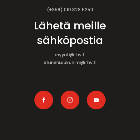
(+358) 010 328 5250
Lähetä meille
sähköpostia
myynti@rhv.fi
etunimi.sukunimi@rhv.fi