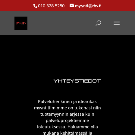
010 328 5250
myynti@rhv.fi
YHTEYSTIEDOT
Palveluhenkinen ja idearikas
myyntitiimimme on tukenasi niin
tuotemyynnin arjessa kuin
palveluprojektiemme
toteutuksessa. Haluamme olla
mukana kehittämässä ja