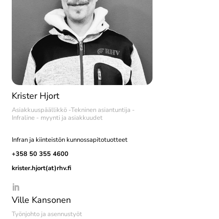
Krister Hjort
Asiakkuuspäällikkö -Tekninen asiantuntija -
Infraline - myynti ja asiakkuudet
Infran ja kiinteistön kunnossapitotuotteet
+358 50 355 4600
krister.hjort(at)rhv.fi
Ville Kansonen
Työnjohto ja asennustyöt