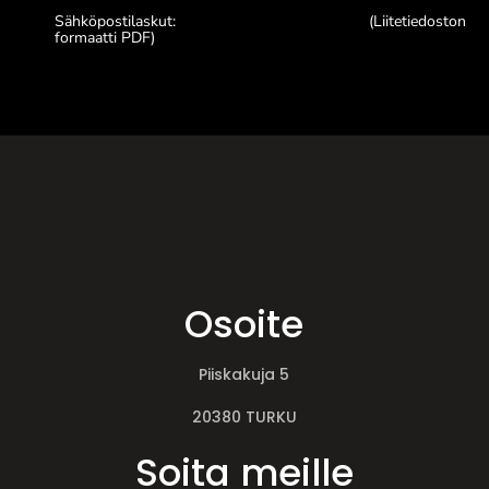
Sähköpostilaskut:
15938448@scan.netvisor.fi
(Liitetiedoston
formaatti PDF)
Osoite
Piiskakuja 5
20380 TURKU
Soita meille