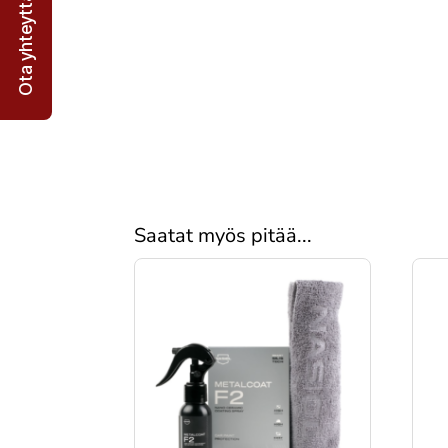
Ota yhteyttä
Saatat myös pitää...