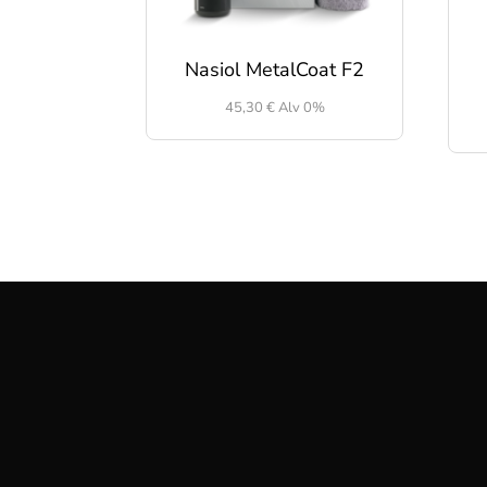
Nasiol MetalCoat F2
45,30
€
Alv 0%