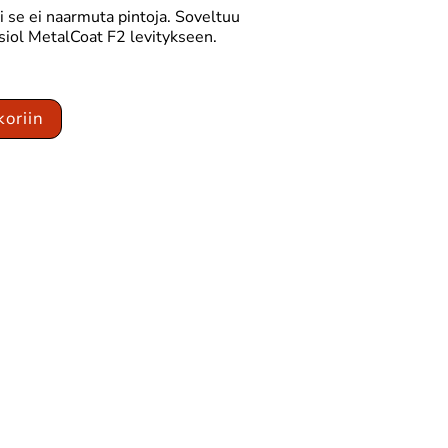
 se ei naarmuta pintoja. Soveltuu
asiol MetalCoat F2 levitykseen.
koriin