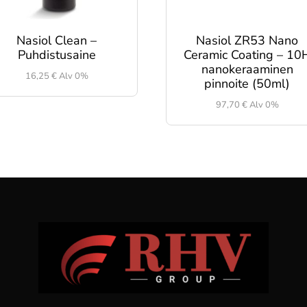
Nasiol Clean –
Nasiol ZR53 Nano
Puhdistusaine
Ceramic Coating – 10
nanokeraaminen
16,25
€
Alv 0%
pinnoite (50ml)
97,70
€
Alv 0%