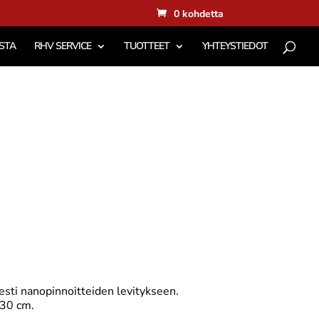
0 kohdetta
STA
RHV SERVICE
TUOTTEET
YHTEYSTIEDOT
sesti nanopinnoitteiden levitykseen.
*30 cm.