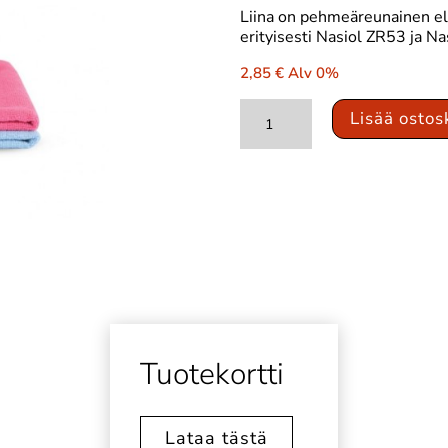
Liina on pehmeäreunainen eli
erityisesti Nasiol ZR53 ja N
2,85
€
Alv 0%
Nasiol
Lisää ostos
Mikrokuituliina
määrä
Tuotekortti
Lataa tästä