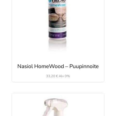
Nasiol HomeWood – Puupinnoite
33,20
€
Alv 0%