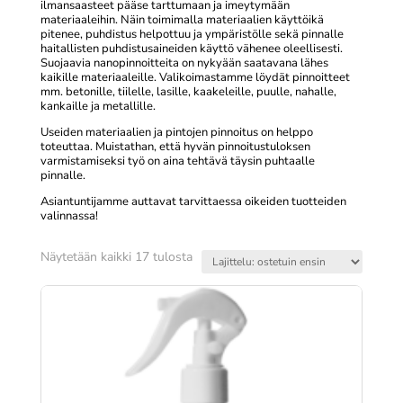
ilmansaasteet pääse tarttumaan ja imeytymään
materiaaleihin. Näin toimimalla materiaalien käyttöikä
pitenee, puhdistus helpottuu ja ympäristölle sekä pinnalle
haitallisten puhdistusaineiden käyttö vähenee oleellisesti.
Suojaavia nanopinnoitteita on nykyään saatavana lähes
kaikille materiaaleille. Valikoimastamme löydät pinnoitteet
mm. betonille, tiilelle, lasille, kaakeleille, puulle, nahalle,
kankaille ja metallille.
Useiden materiaalien ja pintojen pinnoitus on helppo
toteuttaa. Muistathan, että hyvän pinnoitustuloksen
varmistamiseksi työ on aina tehtävä täysin puhtaalle
pinnalle.
Asiantuntijamme auttavat tarvittaessa oikeiden tuotteiden
valinnassa!
Suosituimmat
Näytetään kaikki 17 tulosta
ensin