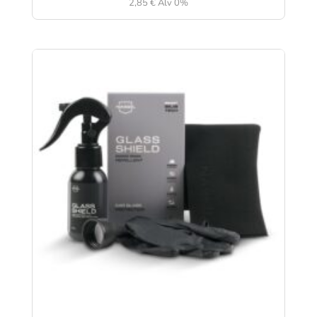
2,85
€
Alv 0%