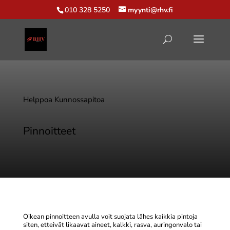
010 328 5250
myynti@rhv.fi
Helppoa Kunnossapitoa
Pinnoitteet
Oikean pinnoitteen avulla voit suojata lähes kaikkia pintoja
siten, etteivät likaavat aineet, kalkki, rasva, auringonvalo tai