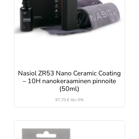
Nasiol ZR53 Nano Ceramic Coating
– 10H nanokeraaminen pinnoite
(50ml)
97,70
€
Alv 0%