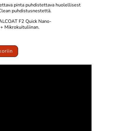
ettava pinta puhdistettava huolellisest
Clean puhdistusnestettä.
ETALCOAT F2 Quick Nano-
Mikrokuituliinan.
koriin