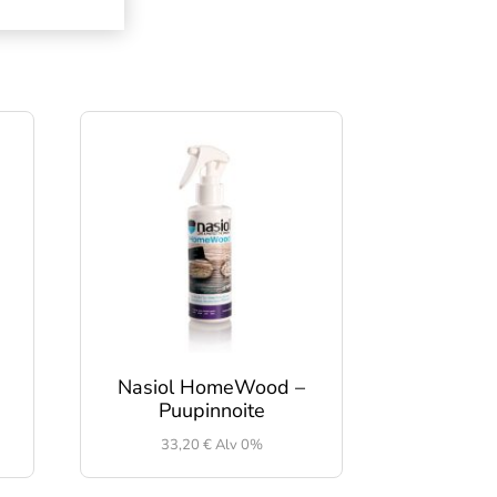
Nasiol HomeWood –
Puupinnoite
33,20
€
Alv 0%