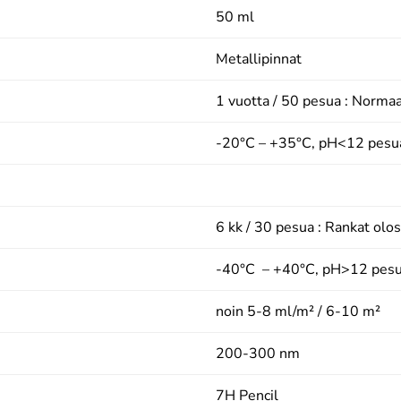
50 ml
Metallipinnat
1 vuotta / 50 pesua : Normaa
-20°C – +35°C, pH<12 pesua
6 kk / 30 pesua : Rankat olo
-40°C – +40°C, pH>12 pesua
noin 5-8 ml/m² / 6-10 m²
200-300 nm
7H Pencil