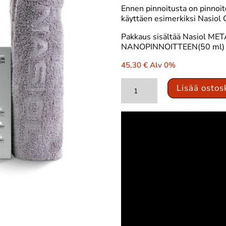
Ennen pinnoitusta on pinnoit
käyttäen esimerkiksi Nasiol 
Pakkaus sisältää Nasiol M
NANOPINNOITTEEN(50 ml) + 
45,30
€
Alv 0%
Nasiol
Lisää ostos
MetalCoat
F2
määrä