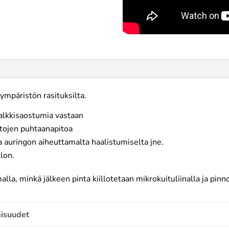
ympäristön rasituksilta.
kalkkisaostumia vastaan
ntojen puhtaanapitoa
a auringon aiheuttamalta haalistumiselta jne.
llon.
la, minkä jälkeen pinta kiillotetaan mikrokuituliinalla ja pinn
aisuudet