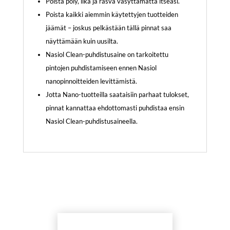
Poista pöly, lika ja rasva väsyttämättä itseäsi.
Poista kaikki aiemmin käytettyjen tuotteiden
jäämät – joskus pelkästään tällä pinnat saa
näyttämään kuin uusilta.
Nasiol Clean-puhdistusaine on tarkoitettu
pintojen puhdistamiseen ennen Nasiol
nanopinnoitteiden levittämistä.
Jotta Nano-tuotteilla saataisiin parhaat tulokset,
pinnat kannattaa ehdottomasti puhdistaa ensin
Nasiol Clean-puhdistusaineella.