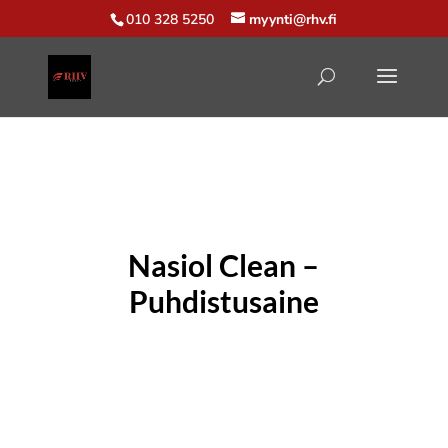
010 328 5250
myynti@rhv.fi
Nasiol Clean –
Puhdistusaine