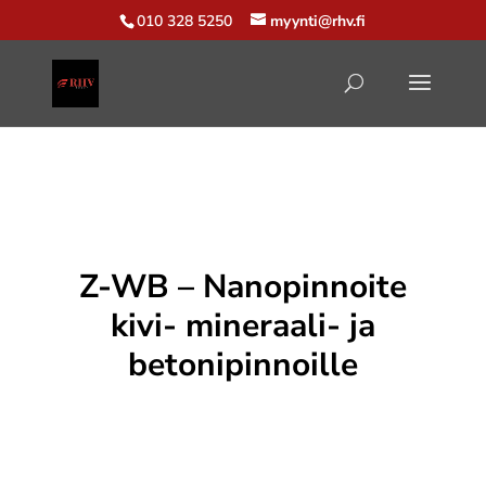
010 328 5250
myynti@rhv.fi
Z-WB – Nanopinnoite
kivi- mineraali- ja
betonipinnoille