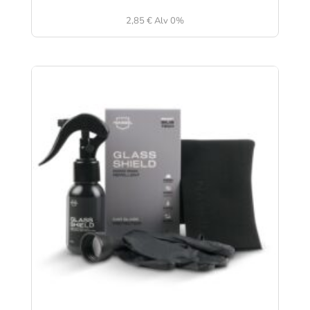
2,85
€
Alv 0%