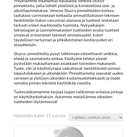
Yrityksemme maahantuo italialaisia Venezia Stucco
pinnoitteita, joilla loihdit yleellisiä ja koristeellisia sisä- ja
ulkotilapinnotuksia. Venezia Stucco pinnoitteiden korkea
laatutaso varmistetaan tehtaalla ammattitaitoisen teknisen
henkilöstön tiukan valvonnan alaisena ja tuotteet testataan
tarkasti ennen markkinoille tuomista. Nykyaikaisen
teknologian ja luonnonmukaisten tuotteiden avulla tuotteet
omaavat erinomaiset tekniset ominaisuudet, kuten
täydellisen tartunnan ja pitkäkestoinen kestävyyden eri
olosuhteisiin.
Stucco-pinnoitteilla pysyt loihtimaan esteettisesti uniikkia,
eheää ja saumatonta pintaa. Käsityönä tehdyt pinnat
pystytään mukauttamaan asiakkaan toiveiden mukaisesti.
Tuote, väri ja käsittelytapa vaikuttavat merkittävästi pinnan
lopputulokseen ja ulkonäköön. Pinnoittamalla saavutat uuden
veroisen ja ylellisen ulkonäön kustannustehokkaasti ja lisäät
samalla pinnan teknistä käyttöikää vuosilla.
Tuotevalikoimamme tarjoaa laajan valikoiman erilaisia pintoja
eri käyttötarkoituksiin. Autamme mielellämme oikeiden
tuotteiden löytämisessä!
Suosituimmat
Näytetään kaikki 12 tulosta
ensin