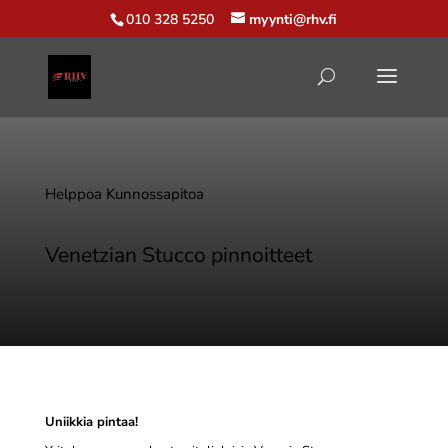
010 328 5250
myynti@rhv.fi
Helppoa Kunnossapitoa
Venetzian Stucco pinnoitteet
Uniikkia pintaa!