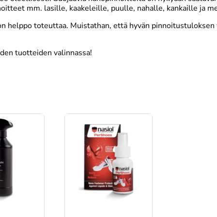
tteet mm. lasille, kaakeleille, puulle, nahalle, kankaille ja met
on helppo toteuttaa. Muistathan, että hyvän pinnoitustuloksen 
iden tuotteiden valinnassa!