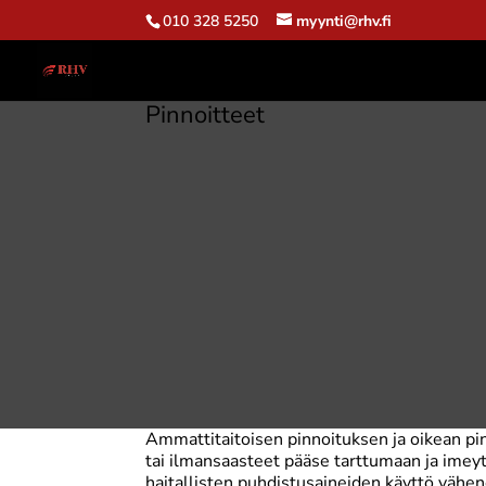
010 328 5250
myynti@rhv.fi
Pinnoitteet
Ammattitaitoisen pinnoituksen ja oikean pinno
tai ilmansaasteet pääse tarttumaan ja imeyt
haitallisten puhdistusaineiden käyttö vähen