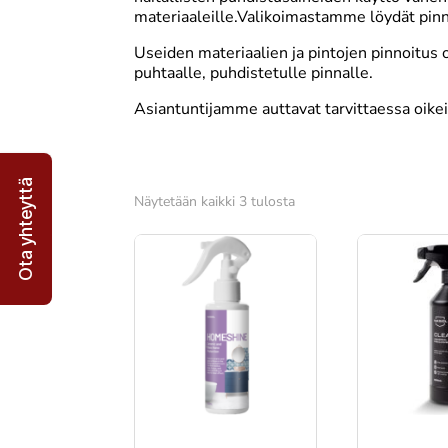
materiaaleille.Valikoimastamme löydät pinnoi
Useiden materiaalien ja pintojen pinnoitus 
puhtaalle, puhdistetulle pinnalle.
Asiantuntijamme auttavat tarvittaessa oike
Ota yhteyttä
Suosituimmat
Näytetään kaikki 3 tulosta
ensin