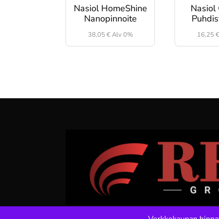
Nasiol HomeShine
Nasiol
Nanopinnoite
Puhdis
38,05
€
Alv 0%
16,25