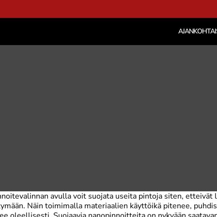
AJANKOHTAI
itevalinnan avulla voit suojata useita pintoja siten, etteivät l
ymään. Näin toimimalla materiaalien käyttöikä pitenee, puhdis
ee oleellisesti. Suojaavia nanopinnoitteita on nykyään saatavan