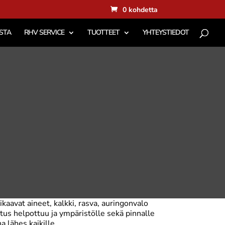
0 kohdetta
STA
RHV SERVICE
TUOTTEET
YHTEYSTIEDOT
ikaavat aineet, kalkki, rasva, auringonvalo
tus helpottuu ja ympäristölle sekä pinnalle
a lähes kaikille