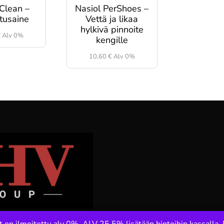
 Clean –
Nasiol PerShoes –
tusaine
Vettä ja likaa
hylkivä pinnoite
€
Alv 0%
kengille
10,60
€
Alv 0%