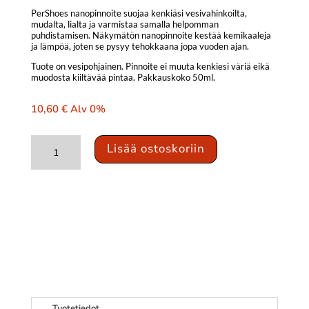
PerShoes nanopinnoite suojaa kenkiäsi vesivahinkoilta,
mudalta, lialta ja varmistaa samalla helpomman
puhdistamisen. Näkymätön nanopinnoite kestää kemikaaleja
ja lämpöä, joten se pysyy tehokkaana jopa vuoden ajan.
Tuote on vesipohjainen. Pinnoite ei muuta kenkiesi väriä eikä
muodosta kiiltävää pintaa. Pakkauskoko 50ml.
10,60
€
Alv 0%
Nasiol
Lisää ostoskoriin
PerShoes
–
Vettä
ja
likaa
hylkivä
pinnoite
kengille
määrä
Tuotetiedot