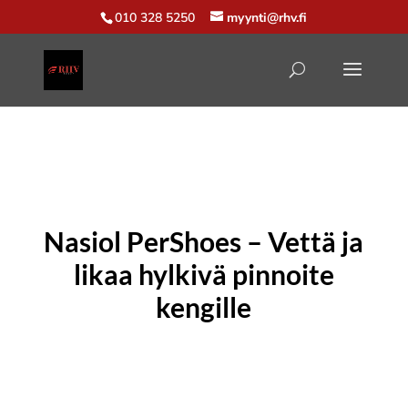
010 328 5250
myynti@rhv.fi
Nasiol PerShoes – Vettä ja
likaa hylkivä pinnoite
kengille