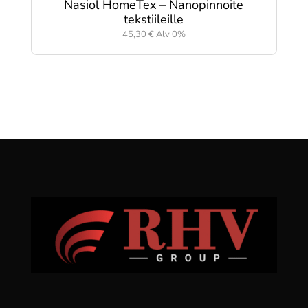
Nasiol HomeTex – Nanopinnoite
tekstiileille
45,30
€
Alv 0%