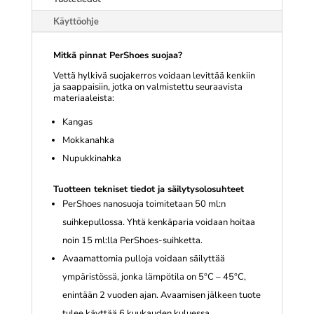
Käyttöohje
Mitkä pinnat PerShoes suojaa?
Vettä hylkivä suojakerros voidaan levittää kenkiin
ja saappaisiin, jotka on valmistettu seuraavista
materiaaleista:
Kangas
Mokkanahka
Nupukkinahka
Tuotteen tekniset tiedot ja säilytysolosuhteet
PerShoes nanosuoja toimitetaan 50 ml:n
suihkepullossa. Yhtä kenkäparia voidaan hoitaa
noin 15 ml:lla PerShoes-suihketta.
Avaamattomia pulloja voidaan säilyttää
ympäristössä, jonka lämpötila on 5°C – 45°C,
enintään 2 vuoden ajan. Avaamisen jälkeen tuote
tulee käyttää 6 kuukauden kuluessa.