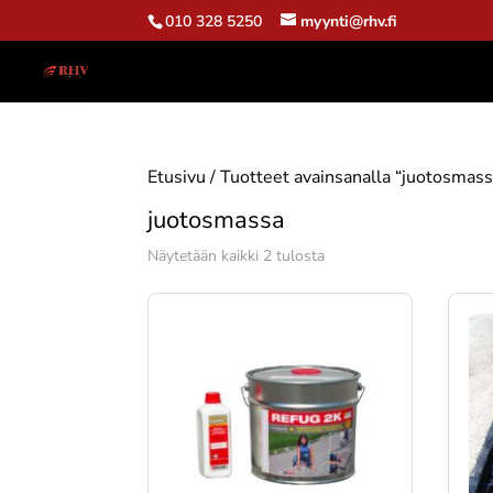
010 328 5250
myynti@rhv.fi
Etusivu
/ Tuotteet avainsanalla “juotosmass
juotosmassa
Suosituimmat
Näytetään kaikki 2 tulosta
ensin