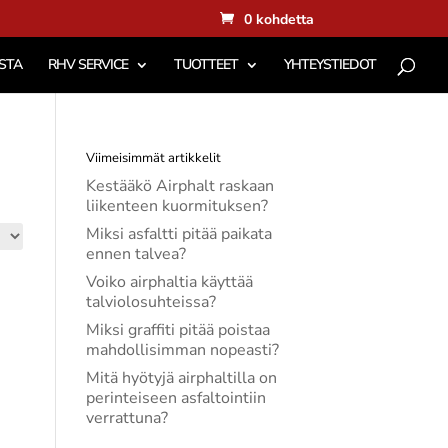
0 kohdetta
STA
RHV SERVICE
TUOTTEET
YHTEYSTIEDOT
Viimeisimmät artikkelit
Kestääkö Airphalt raskaan
liikenteen kuormituksen?
Miksi asfaltti pitää paikata
ennen talvea?
Voiko airphaltia käyttää
talviolosuhteissa?
Miksi graffiti pitää poistaa
mahdollisimman nopeasti?
Mitä hyötyjä airphaltilla on
perinteiseen asfaltointiin
verrattuna?