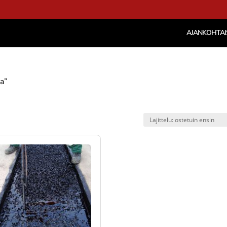
AJANKOHTAI
a”