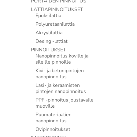
PORTAIDEN PINNOITUS
LATTIAPINNOITUKSET
Epoksilattia
Polyuretaanilattia
Akryylilattia
Desing -lattiat
PINNOITUKSET
Nanopinnoitus koville ja
sileille pinnoille
Kivi- ja betonipintojen
nanopinnoitus
Lasi- ja keraamisten
pintojen nanopinnoitus
PPF -pinnoitus joustavalle
muoville
Puumateriaalien
nanopinnoitus
Ovipinnoitukset