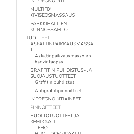
IMPREGNOINTI
MULTIFIX
KIVISEOSMASSAUS
PARKKIHALLIEN
KUNNOSSAPITO
TUOTTEET
ASFALTINPAIKKAUSMASSA
T
Asfaltinpaikkausmassojen
hankintaopas
GRAFFITIN PUHDISTUS- JA
SUOJAUSTUOTTEET
Graffitin puhdistus
Antigraffitipinnoitteet
IMPREGNOINTIAINEET
PINNOITTEET
HUOLTOTUOTTEET JA
KEMIKAALIT
TEHO
HUOLTOKEMIKAALIT