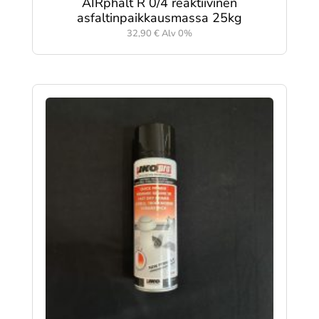
AIRphalt R 0/4 reaktiivinen
asfaltinpaikkausmassa 25kg
32,90
€
Alv 0%