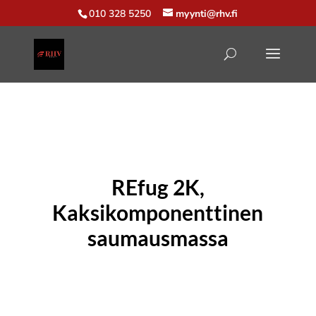
010 328 5250
myynti@rhv.fi
REfug 2K,
Kaksikomponenttinen
saumausmassa