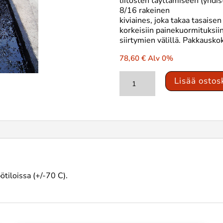
liitosten täyttämiseen (yhdi
8/16 rakeinen
kiviaines, joka takaa tasaise
korkeisiin painekuormituksii
siirtymien välillä. Pakkausko
78,60
€
Alv 0%
Iko
Lisää ostos
Compound
MN
20
EJ
määrä
tiloissa (+/-70 C).