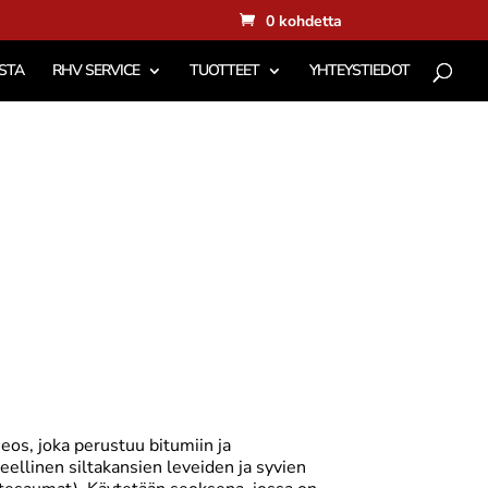
0 kohdetta
STA
RHV SERVICE
TUOTTEET
YHTEYSTIEDOT
eos, joka perustuu bitumiin ja
eellinen siltakansien leveiden ja syvien