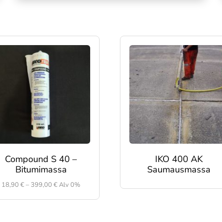
Compound S 40 –
IKO 400 AK
Bitumimassa
Saumausmassa
Hintaluokka:
18,90
€
–
399,00
€
Alv 0%
18,90 €
-
399,00 €