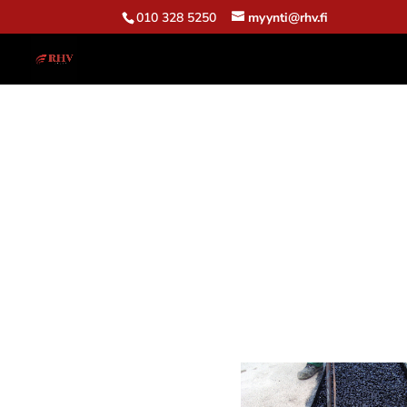
010 328 5250
myynti@rhv.fi