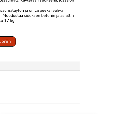
stesaumat). Käytetään seoksena, jossa on
n saumatäytön ja on tarpeeksi vahva
n. Muodostaa sidoksen betonin ja asfaltin
ko 17 kg.
koriin