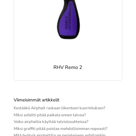
RHV Remo 2
Viimeisimmät artikkelit
Kestääkö Airphalt raskaan liikenteen kuormituksen?
Miksi asfaltti pitää paikata ennen talvea?
Voiko airphaltia käyttää talviolosuhteissa?
Miksi graffiti pitää poistaa mahdollisimman nopeasti?
Mitä hyötyjä airphaltilla on perinteiseen asfaltointiin