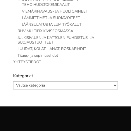
HUOLTOTUOTTEET JA KEMIKAALIT
TEHO HUOLTOKEMIKAALIT
VIEMÄRINAVAUS- JA HUOLTOAINEET
LÄMMITTIMET JA SUOJAVOITEET
JÄÄNSULATUS JA LUMITYÖKALUT
RHV MULTIFIX KIVISEOSMASSA
JULKISIVUJEN JA KATTOJEN PUHDISTUS- JA
SUOJAUSTUOTTEET
LUUDAT, KOLAT, LANAT, ROSKAPIHDIT
Tilaus- ja sopimusehdot
YHTEYSTIEDOT
Kategoriat
Kategoriat