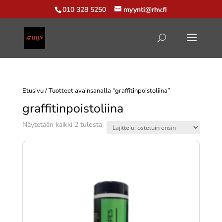
010 328 5250
myynti@rhv.fi
Etusivu
/ Tuotteet avainsanalla “graffitinpoistoliina”
graffitinpoistoliina
Suosituimmat
Näytetään kaikki 2 tulosta
ensin