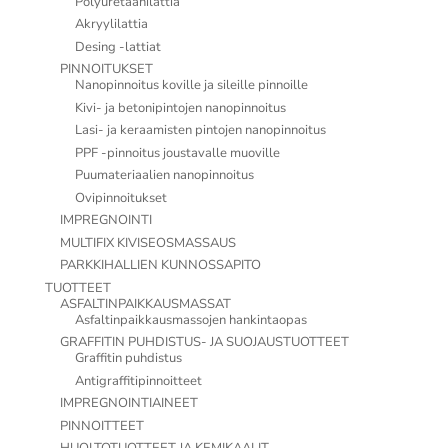
Polyuretaanilattia
Akryylilattia
Desing -lattiat
PINNOITUKSET
Nanopinnoitus koville ja sileille pinnoille
Kivi- ja betonipintojen nanopinnoitus
Lasi- ja keraamisten pintojen nanopinnoitus
PPF -pinnoitus joustavalle muoville
Puumateriaalien nanopinnoitus
Ovipinnoitukset
IMPREGNOINTI
MULTIFIX KIVISEOSMASSAUS
PARKKIHALLIEN KUNNOSSAPITO
TUOTTEET
ASFALTINPAIKKAUSMASSAT
Asfaltinpaikkausmassojen hankintaopas
GRAFFITIN PUHDISTUS- JA SUOJAUSTUOTTEET
Graffitin puhdistus
Antigraffitipinnoitteet
IMPREGNOINTIAINEET
PINNOITTEET