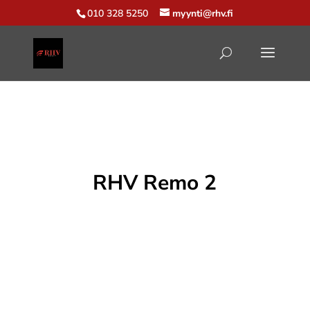
010 328 5250
myynti@rhv.fi
RHV Remo 2