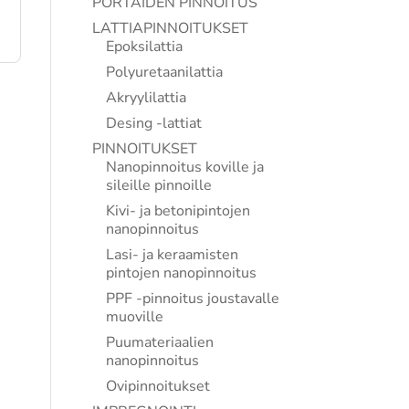
PORTAIDEN PINNOITUS
LATTIAPINNOITUKSET
Epoksilattia
Polyuretaanilattia
Akryylilattia
Desing -lattiat
PINNOITUKSET
Nanopinnoitus koville ja
sileille pinnoille
Kivi- ja betonipintojen
nanopinnoitus
Lasi- ja keraamisten
pintojen nanopinnoitus
PPF -pinnoitus joustavalle
muoville
Puumateriaalien
nanopinnoitus
Ovipinnoitukset