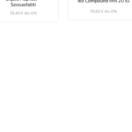
Iko Compound MN 20 EJ
Seosasfaltti
78,60
€
Alv 0%
29,40
€
Alv 0%