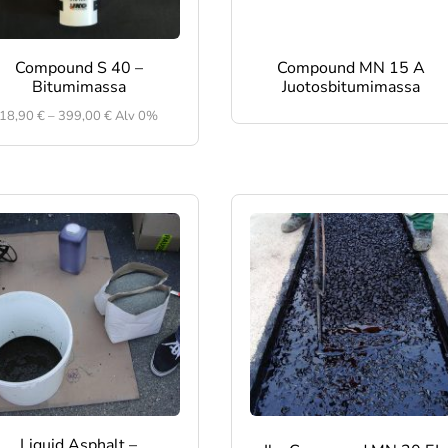
Compound S 40 –
Compound MN 15 A
Bitumimassa
Juotosbitumimassa
Hintaluokka:
18,90
€
–
399,00
€
Alv 0%
18,90 €
-
399,00 €
Liquid Asphalt –