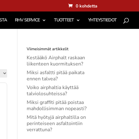
0 kohdetta
STA
RHV SERVICE
TUOTTEET
YHTEYSTIEDOT
Viimeisimmät artikkelit
Kestääkö Airphalt raskaan
liikenteen kuormituksen?
Miksi asfaltti pitää paikata
ennen talvea?
Voiko airphaltia käyttää
talviolosuhteissa?
Miksi graffiti pitää poistaa
mahdollisimman nopeasti?
Mitä hyötyjä airphaltilla on
perinteiseen asfaltointiin
verrattuna?