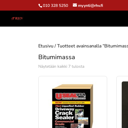
010 328 5250
myynti@rhv.fi
Etusivu
/ Tuotteet avainsanalla “Bitumimas
Bitumimassa
Suosituimmat
Näytetään kaikki 7 tulosta
ensin