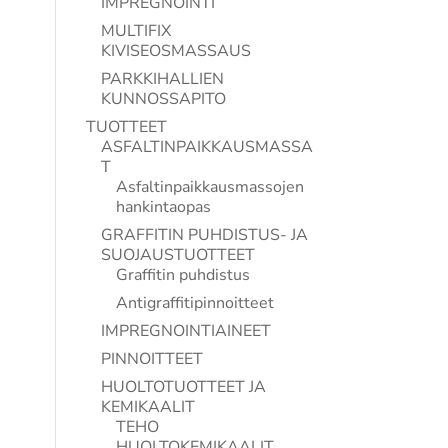
IMPREGNOINTI
MULTIFIX
KIVISEOSMASSAUS
PARKKIHALLIEN
KUNNOSSAPITO
TUOTTEET
ASFALTINPAIKKAUSMASSA
T
Asfaltinpaikkausmassojen
hankintaopas
GRAFFITIN PUHDISTUS- JA
SUOJAUSTUOTTEET
Graffitin puhdistus
Antigraffitipinnoitteet
IMPREGNOINTIAINEET
PINNOITTEET
HUOLTOTUOTTEET JA
KEMIKAALIT
TEHO
HUOLTOKEMIKAALIT