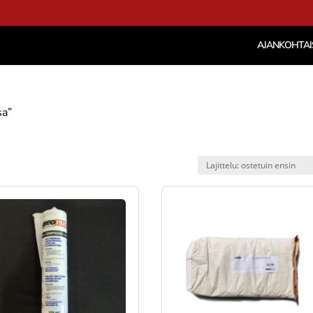
AJANKOHTAI
sa”