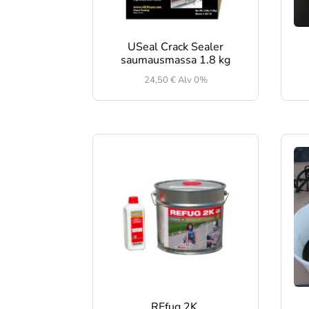
USeal Crack Sealer
saumausmassa 1.8 kg
24,50
€
Alv 0%
REfug 2K,