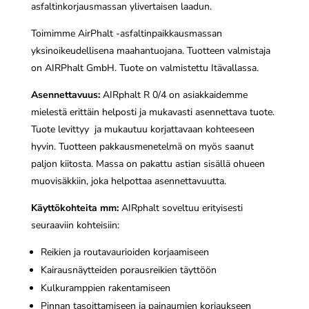
asfaltinkorjausmassan ylivertaisen laadun.
Toimimme AirPhalt -asfaltinpaikkausmassan
yksinoikeudellisena maahantuojana. Tuotteen valmistaja
on AIRPhalt GmbH. Tuote on valmistettu Itävallassa.
Asennettavuus:
AIRphalt R 0/4 on asiakkaidemme
mielestä erittäin helposti ja mukavasti asennettava tuote.
Tuote levittyy ja mukautuu korjattavaan kohteeseen
hyvin. Tuotteen pakkausmenetelmä on myös saanut
paljon kiitosta. Massa on pakattu astian sisällä ohueen
muovisäkkiin, joka helpottaa asennettavuutta.
Käyttökohteita mm:
AIRphalt soveltuu erityisesti
seuraaviin kohteisiin:
Reikien ja routavaurioiden korjaamiseen
Kairausnäytteiden porausreikien täyttöön
Kulkuramppien rakentamiseen
Pinnan tasoittamiseen ja painaumien korjaukseen