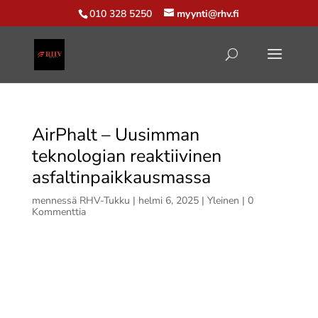
010 328 5250
myynti@rhv.fi
AirPhalt – Uusimman
teknologian reaktiivinen
asfaltinpaikkausmassa
mennessä
RHV-Tukku
|
helmi 6, 2025
|
Yleinen
|
0
Kommenttia