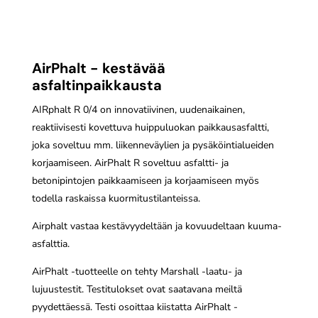
AirPhalt - kestävää
asfaltinpaikkausta
AIRphalt R 0/4 on innovatiivinen, uudenaikainen,
reaktiivisesti kovettuva huippuluokan paikkausasfaltti,
joka soveltuu mm. liikenneväylien ja pysäköintialueiden
korjaamiseen. AirPhalt R soveltuu asfaltti- ja
betonipintojen paikkaamiseen ja korjaamiseen myös
todella raskaissa kuormitustilanteissa.
Airphalt vastaa kestävyydeltään ja kovuudeltaan kuuma-
asfalttia.
AirPhalt -tuotteelle on tehty Marshall -laatu- ja
lujuustestit. Testitulokset ovat saatavana meiltä
pyydettäessä. Testi osoittaa kiistatta AirPhalt -