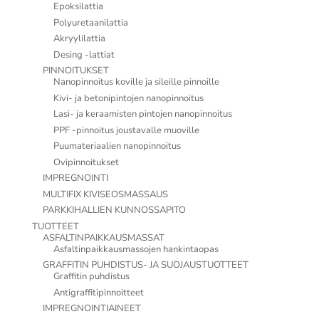
Epoksilattia
Polyuretaanilattia
Akryylilattia
Desing -lattiat
PINNOITUKSET
Nanopinnoitus koville ja sileille pinnoille
Kivi- ja betonipintojen nanopinnoitus
Lasi- ja keraamisten pintojen nanopinnoitus
PPF -pinnoitus joustavalle muoville
Puumateriaalien nanopinnoitus
Ovipinnoitukset
IMPREGNOINTI
MULTIFIX KIVISEOSMASSAUS
PARKKIHALLIEN KUNNOSSAPITO
TUOTTEET
ASFALTINPAIKKAUSMASSAT
Asfaltinpaikkausmassojen hankintaopas
GRAFFITIN PUHDISTUS- JA SUOJAUSTUOTTEET
Graffitin puhdistus
Antigraffitipinnoitteet
IMPREGNOINTIAINEET