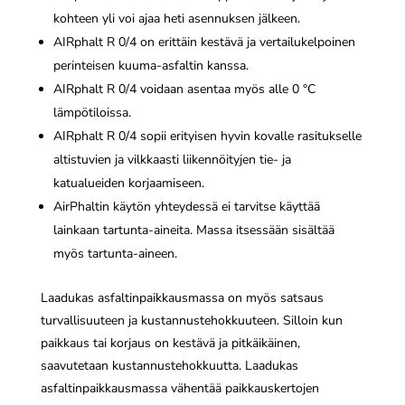
kohteen yli voi ajaa heti asennuksen jälkeen.
AIRphalt R 0/4 on erittäin kestävä ja vertailukelpoinen
perinteisen kuuma-asfaltin kanssa.
AIRphalt R 0/4 voidaan asentaa myös alle 0 °C
lämpötiloissa.
AIRphalt R 0/4 sopii erityisen hyvin kovalle rasitukselle
altistuvien ja vilkkaasti liikennöityjen tie- ja
katualueiden korjaamiseen.
AirPhaltin käytön yhteydessä ei tarvitse käyttää
lainkaan tartunta-aineita. Massa itsessään sisältää
myös tartunta-aineen.
Laadukas asfaltinpaikkausmassa on myös satsaus
turvallisuuteen ja kustannustehokkuuteen. Silloin kun
paikkaus tai korjaus on kestävä ja pitkäikäinen,
saavutetaan kustannustehokkuutta. Laadukas
asfaltinpaikkausmassa vähentää paikkauskertojen