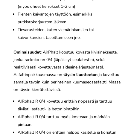
(myös ohuet kerrokset 1-2 cm)
Pienten kaivantojen täyttöön, esimerkiksi
putkistokorjausten jälkeen
Tievarusteiden, kuten viemärinkansien tai
kaivonkansien, tasoittamiseen jne.
Ominaisuudet
: AirPhalt koostuu kovasta kiviaineksesta,
jonka raekoko on 0/4 (läpäissyt seulatestin), sekä
reaktiivisesti kovettuvasta sideainejärjestelmästä.
Asfaltinpaikkausmassa on
täysin liuotteeton
ja kovettuu
samalla tavoin kuin perinteinen kuumaseosasfaltti. Massa
on täysin kierrätettävissä.
AIRphalt R 0/4 kovettuu erittäin nopeasti ja tarttuu
tiiviisti asfaltti- ja betonipintoihin.
AIRphalt R 0/4 tarttuu myös kosteaan ja märkään
pintaan.
AIRphalt R 0/4 on erittäin helppo käsitellä ja korjatun