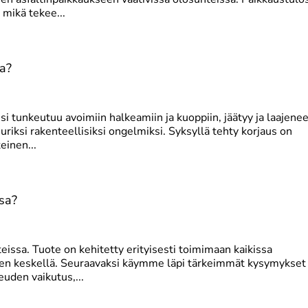
 mikä tekee...
ea?
esi tunkeutuu avoimiin halkeamiin ja kuoppiin, jäätyy ja laajenee
uriksi rakenteellisiksi ongelmiksi. Syksyllä tehty korjaus on
einen...
ssa?
teissa. Tuote on kehitetty erityisesti toimimaan kaikissa
den keskellä. Seuraavaksi käymme läpi tärkeimmät kysymykset
euden vaikutus,...