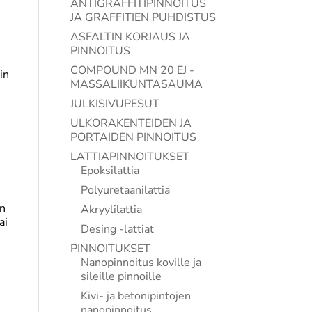
ANTIGRAFFITIPINNOITUS
JA GRAFFITIEN PUHDISTUS
ASFALTIN KORJAUS JA
PINNOITUS
COMPOUND MN 20 EJ -
in
MASSALIIKUNTASAUMA
JULKISIVUPESUT
ULKORAKENTEIDEN JA
PORTAIDEN PINNOITUS
LATTIAPINNOITUKSET
Epoksilattia
Polyuretaanilattia
en
Akryylilattia
ai
Desing -lattiat
PINNOITUKSET
Nanopinnoitus koville ja
sileille pinnoille
Kivi- ja betonipintojen
nanopinnoitus