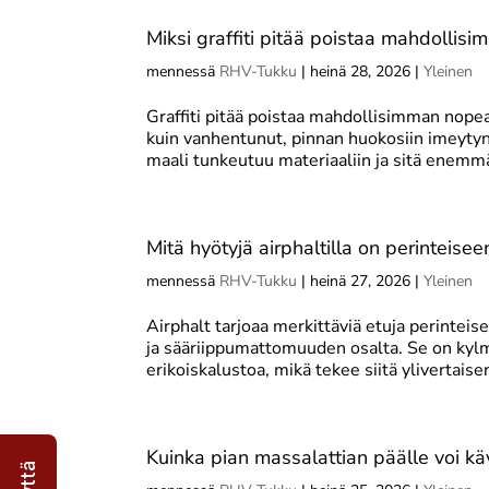
Miksi graffiti pitää poistaa mahdollis
mennessä
RHV-Tukku
|
heinä 28, 2026
|
Yleinen
Graffiti pitää poistaa mahdollisimman nope
kuin vanhentunut, pinnan huokosiin imeytyny
maali tunkeutuu materiaaliin ja sitä enemmä
Mitä hyötyjä airphaltilla on perinteisee
mennessä
RHV-Tukku
|
heinä 27, 2026
|
Yleinen
Airphalt tarjoaa merkittäviä etuja perinteis
ja sääriippumattomuuden osalta. Se on kylm
erikoiskalustoa, mikä tekee siitä ylivertaisen
Kuinka pian massalattian päälle voi k