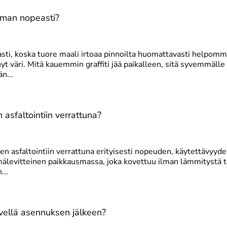
imman nopeasti?
asti, koska tuore maali irtoaa pinnoilta huomattavasti helpomm
t väri. Mitä kauemmin graffiti jää paikalleen, sitä syvemmälle
n...
n asfaltointiin verrattuna?
een asfaltointiin verrattuna erityisesti nopeuden, käytettävyyd
älevitteinen paikkausmassa, joka kovettuu ilman lämmitystä t
...
ävellä asennuksen jälkeen?