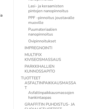
Lasi- ja keraamisten
pintojen nanopinnoitus
ia
PPF -pinnoitus joustavalle
muoville
Puumateriaalien
nanopinnoitus
Ovipinnoitukset
IMPREGNOINTI
MULTIFIX
KIVISEOSMASSAUS
PARKKIHALLIEN
KUNNOSSAPITO
TUOTTEET
ASFALTINPAIKKAUSMASSA
T
Asfaltinpaikkausmassojen
hankintaopas
GRAFFITIN PUHDISTUS- JA