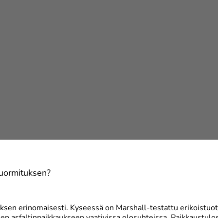
kuormituksen?
uksen erinomaisesti. Kyseessä on Marshall-testattu erikoistuot
n asfaltinpaikkaukseen vaativissa olosuhteissa. Paikkaustulo