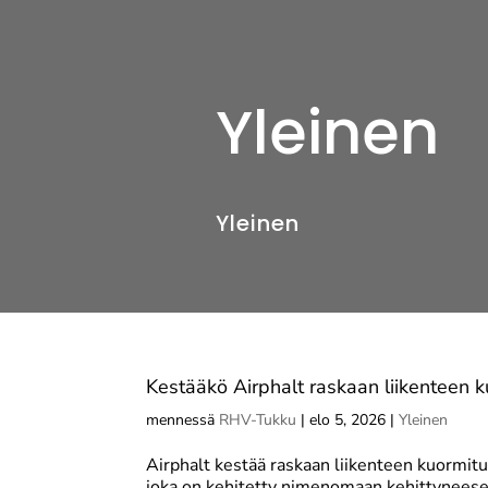
Yleinen
Yleinen
Kestääkö Airphalt raskaan liikenteen 
mennessä
RHV-Tukku
|
elo 5, 2026
|
Yleinen
Airphalt kestää raskaan liikenteen kuormit
joka on kehitetty nimenomaan kehittyneesee