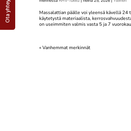
Ota yhteyttä
mennessä
RHV-Tukku
|
heinä 25, 2026
|
Yleinen
Massalattian päälle voi yleensä kävellä 24 
käytetystä materiaalista, kerrosvahvuudesta
on useimmiten valmis vasta 5 ja 7 vuorokaud
« Vanhemmat merkinnät