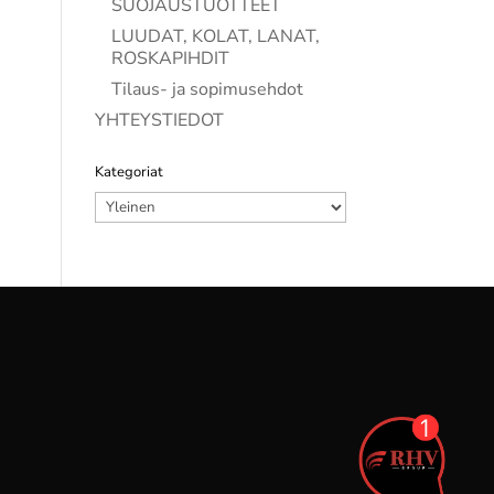
SUOJAUSTUOTTEET
LUUDAT, KOLAT, LANAT,
ROSKAPIHDIT
Tilaus- ja sopimusehdot
YHTEYSTIEDOT
Kategoriat
Kategoriat