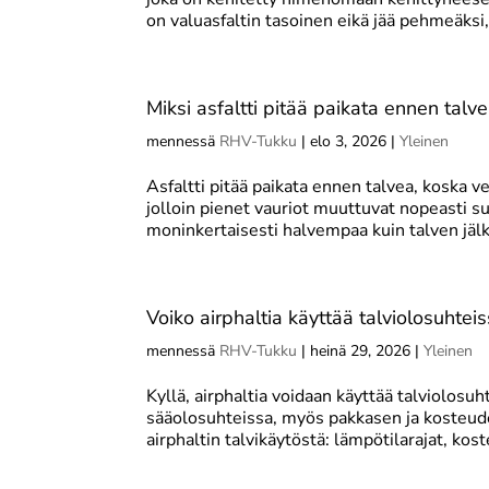
on valuasfaltin tasoinen eikä jää pehmeäksi,
Miksi asfaltti pitää paikata ennen talv
mennessä
RHV-Tukku
|
elo 3, 2026
|
Yleinen
Asfaltti pitää paikata ennen talvea, koska v
jolloin pienet vauriot muuttuvat nopeasti su
moninkertaisesti halvempaa kuin talven jälk
Voiko airphaltia käyttää talviolosuhtei
mennessä
RHV-Tukku
|
heinä 29, 2026
|
Yleinen
Kyllä, airphaltia voidaan käyttää talviolosuh
sääolosuhteissa, myös pakkasen ja kosteu
airphaltin talvikäytöstä: lämpötilarajat, kost