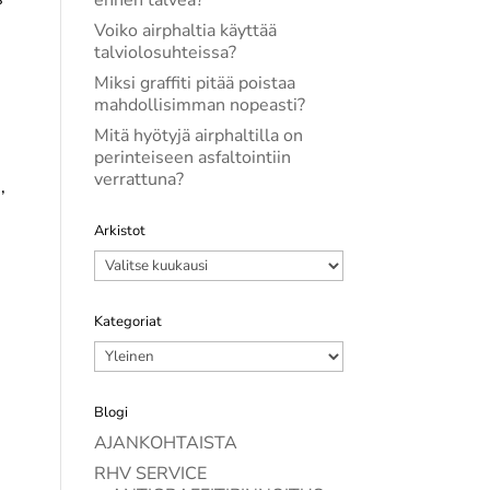
ennen talvea?
Voiko airphaltia käyttää
talviolosuhteissa?
Miksi graffiti pitää poistaa
mahdollisimman nopeasti?
Mitä hyötyjä airphaltilla on
perinteiseen asfaltointiin
verrattuna?
,
Arkistot
Arkistot
Kategoriat
Kategoriat
Blogi
AJANKOHTAISTA
RHV SERVICE