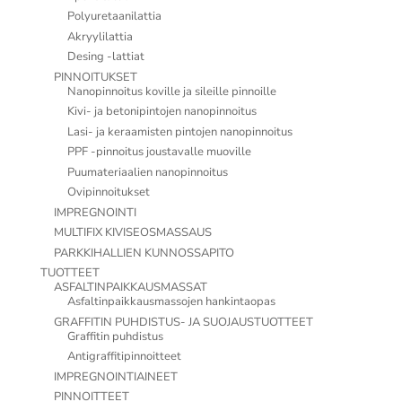
Polyuretaanilattia
Akryylilattia
Desing -lattiat
PINNOITUKSET
Nanopinnoitus koville ja sileille pinnoille
Kivi- ja betonipintojen nanopinnoitus
Lasi- ja keraamisten pintojen nanopinnoitus
PPF -pinnoitus joustavalle muoville
Puumateriaalien nanopinnoitus
Ovipinnoitukset
IMPREGNOINTI
MULTIFIX KIVISEOSMASSAUS
PARKKIHALLIEN KUNNOSSAPITO
TUOTTEET
ASFALTINPAIKKAUSMASSAT
Asfaltinpaikkausmassojen hankintaopas
GRAFFITIN PUHDISTUS- JA SUOJAUSTUOTTEET
Graffitin puhdistus
Antigraffitipinnoitteet
IMPREGNOINTIAINEET
PINNOITTEET