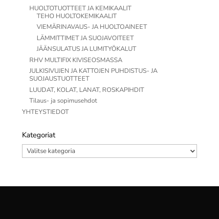
HUOLTOTUOTTEET JA KEMIKAALIT
TEHO HUOLTOKEMIKAALIT
VIEMÄRINAVAUS- JA HUOLTOAINEET
LÄMMITTIMET JA SUOJAVOITEET
JÄÄNSULATUS JA LUMITYÖKALUT
RHV MULTIFIX KIVISEOSMASSA
JULKISIVUJEN JA KATTOJEN PUHDISTUS- JA
SUOJAUSTUOTTEET
LUUDAT, KOLAT, LANAT, ROSKAPIHDIT
Tilaus- ja sopimusehdot
YHTEYSTIEDOT
Kategoriat
Kategoriat