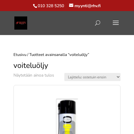
010 328 5250
myynti@rhv.fi
Etusivu
/ Tuotteet avainsanalla “voiteluöljy”
voiteluöljy
Näytetään ainoa tulos