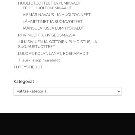
HUOLTOTUOTTEET JA KEMIKAALIT
TEHO HUOLTOKEMIKAALIT
VIEMÄRINAVAUS- JA HUOLTOAINEET
LÄMMITTIMET JA SUOJAVOITEET
JÄÄNSULATUS JA LUMITYÖKALUT
RHV MULTIFIX KIVISEOSMASSA
JULKISIVUJEN JA KATTOJEN PUHDISTUS- JA
SUOJAUSTUOTTEET
LUUDAT, KOLAT, LANAT, ROSKAPIHDIT
Tilaus- ja sopimusehdot
YHTEYSTIEDOT
Kategoriat
Kategoriat