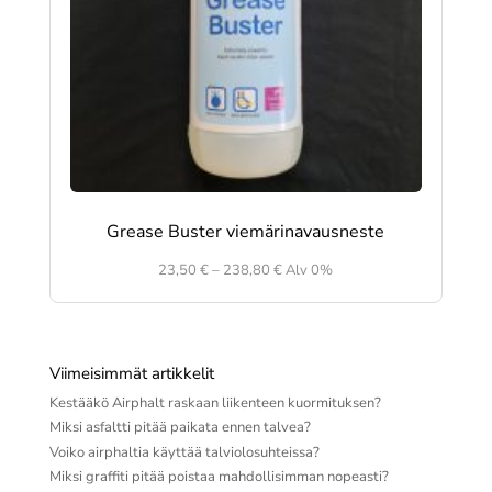
Grease Buster viemärinavausneste
Hintaluokka:
23,50
€
–
238,80
€
Alv 0%
23,50 €
-
238,80 €
Viimeisimmät artikkelit
Kestääkö Airphalt raskaan liikenteen kuormituksen?
Miksi asfaltti pitää paikata ennen talvea?
Voiko airphaltia käyttää talviolosuhteissa?
Miksi graffiti pitää poistaa mahdollisimman nopeasti?