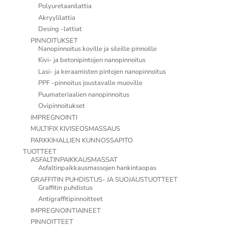
Polyuretaanilattia
Akryylilattia
Desing -lattiat
PINNOITUKSET
Nanopinnoitus koville ja sileille pinnoille
Kivi- ja betonipintojen nanopinnoitus
Lasi- ja keraamisten pintojen nanopinnoitus
PPF -pinnoitus joustavalle muoville
Puumateriaalien nanopinnoitus
Ovipinnoitukset
IMPREGNOINTI
MULTIFIX KIVISEOSMASSAUS
PARKKIHALLIEN KUNNOSSAPITO
TUOTTEET
ASFALTINPAIKKAUSMASSAT
Asfaltinpaikkausmassojen hankintaopas
GRAFFITIN PUHDISTUS- JA SUOJAUSTUOTTEET
Graffitin puhdistus
Antigraffitipinnoitteet
IMPREGNOINTIAINEET
PINNOITTEET