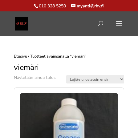
010 328 5250
myynti@rhv.fi
Etusivu
/ Tuotteet avainsanalla “viemäri”
viemäri
Näytetään ainoa tulos