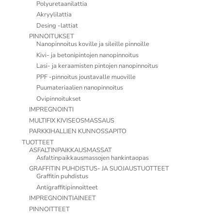
Polyuretaanilattia
Akryylilattia
Desing -lattiat
PINNOITUKSET
Nanopinnoitus koville ja sileille pinnoille
Kivi- ja betonipintojen nanopinnoitus
Lasi- ja keraamisten pintojen nanopinnoitus
PPF -pinnoitus joustavalle muoville
Puumateriaalien nanopinnoitus
Ovipinnoitukset
IMPREGNOINTI
MULTIFIX KIVISEOSMASSAUS
PARKKIHALLIEN KUNNOSSAPITO
TUOTTEET
ASFALTINPAIKKAUSMASSAT
Asfaltinpaikkausmassojen hankintaopas
GRAFFITIN PUHDISTUS- JA SUOJAUSTUOTTEET
Graffitin puhdistus
Antigraffitipinnoitteet
IMPREGNOINTIAINEET
PINNOITTEET