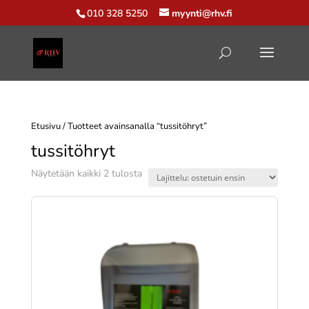
010 328 5250
myynti@rhv.fi
Etusivu
/ Tuotteet avainsanalla “tussitöhryt”
tussitöhryt
Suosituimmat
Näytetään kaikki 2 tulosta
ensin