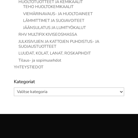
HUOLTOTUOTTEET JA KEMIKAALIT
TEHO HUOLTOKEMIKAALIT
VIEMÄRINAVAUS- JA HUOLTOAINEET
LÄMMITTIMET JA SUOJAVOITEET
JÄÄNSULATUS JA LUMITYÖKALUT
RHV MULTIFIX KIVISEOSMASSA
JULKISIVUJEN JA KATTOJEN PUHDISTUS- JA
SUOJAUSTUOTTEET
LUUDAT, KOLAT, LANAT, ROSKAPIHDIT
Tilaus- ja sopimusehdot
YHTEYSTIEDOT
Kategoriat
Kategoriat