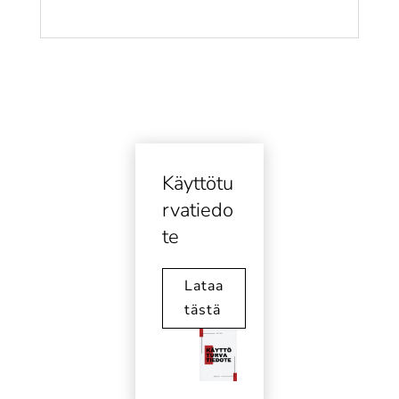
Käyttötu
rvatiedo
te
Lataa
tästä