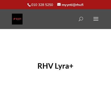
010 328 5250
myynti@rhv.fi
RHV Lyra+