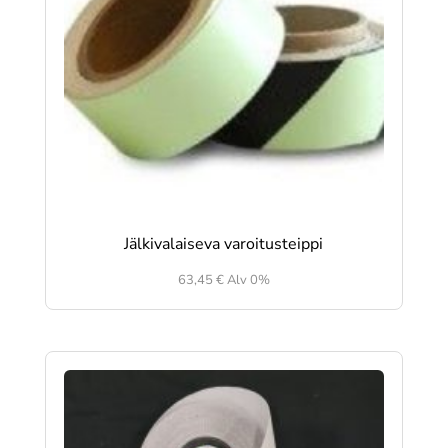
Jälkivalaiseva varoitusteippi
63,45
€
Alv 0%