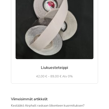
Liukuesteteippi
Hintaluokka:
42,00
€
–
89,00
€
Alv 0%
42,00 €
-
89,00 €
Viimeisimmät artikkelit
Kestääkö Airphalt raskaan liikenteen kuormituksen?