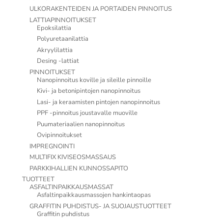
ULKORAKENTEIDEN JA PORTAIDEN PINNOITUS
LATTIAPINNOITUKSET
Epoksilattia
Polyuretaanilattia
Akryylilattia
Desing -lattiat
PINNOITUKSET
Nanopinnoitus koville ja sileille pinnoille
Kivi- ja betonipintojen nanopinnoitus
Lasi- ja keraamisten pintojen nanopinnoitus
PPF -pinnoitus joustavalle muoville
Puumateriaalien nanopinnoitus
Ovipinnoitukset
IMPREGNOINTI
MULTIFIX KIVISEOSMASSAUS
PARKKIHALLIEN KUNNOSSAPITO
TUOTTEET
ASFALTINPAIKKAUSMASSAT
Asfaltinpaikkausmassojen hankintaopas
GRAFFITIN PUHDISTUS- JA SUOJAUSTUOTTEET
Graffitin puhdistus