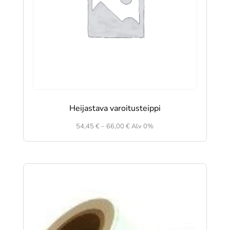
Heijastava varoitusteippi
Hintaluokka:
54,45
€
–
66,00
€
Alv 0%
54,45 €
-
66,00 €