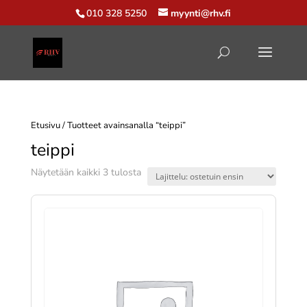
010 328 5250
myynti@rhv.fi
Etusivu
/ Tuotteet avainsanalla “teippi”
teippi
Suosituimmat
Näytetään kaikki 3 tulosta
ensin