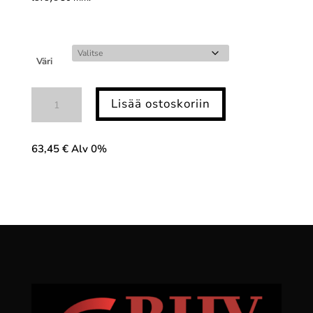
Väri
Jälkivalaiseva
Lisää ostoskoriin
varoitusteippi
määrä
63,45
€
Alv 0%