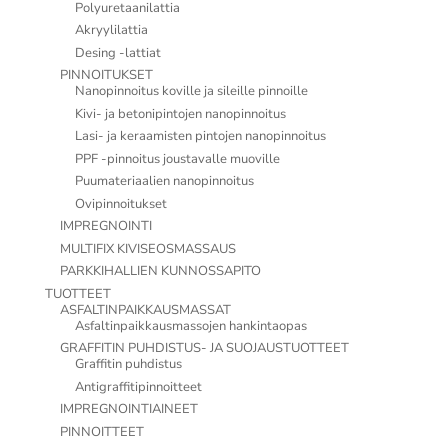
Polyuretaanilattia
Akryylilattia
Desing -lattiat
PINNOITUKSET
Nanopinnoitus koville ja sileille pinnoille
Kivi- ja betonipintojen nanopinnoitus
Lasi- ja keraamisten pintojen nanopinnoitus
PPF -pinnoitus joustavalle muoville
Puumateriaalien nanopinnoitus
Ovipinnoitukset
IMPREGNOINTI
MULTIFIX KIVISEOSMASSAUS
PARKKIHALLIEN KUNNOSSAPITO
TUOTTEET
ASFALTINPAIKKAUSMASSAT
Asfaltinpaikkausmassojen hankintaopas
GRAFFITIN PUHDISTUS- JA SUOJAUSTUOTTEET
Graffitin puhdistus
Antigraffitipinnoitteet
IMPREGNOINTIAINEET
PINNOITTEET