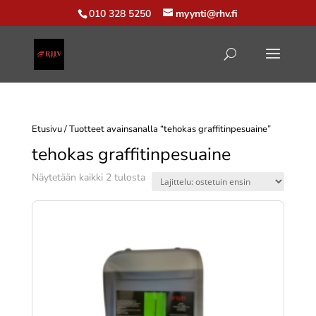
010 328 5250
myynti@rhv.fi
Etusivu
/ Tuotteet avainsanalla “tehokas graffitinpesuaine”
tehokas graffitinpesuaine
Suosituimmat
Näytetään kaikki 2 tulosta
ensin