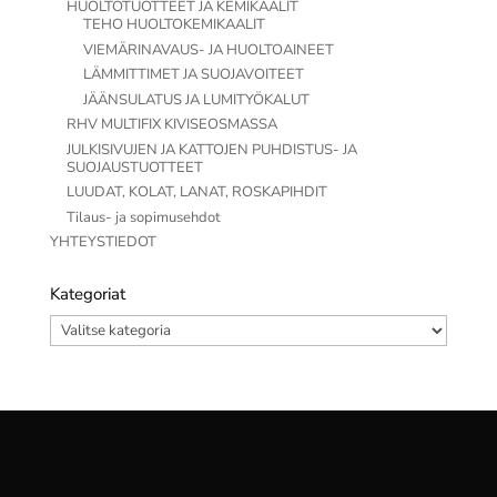
HUOLTOTUOTTEET JA KEMIKAALIT
TEHO HUOLTOKEMIKAALIT
VIEMÄRINAVAUS- JA HUOLTOAINEET
LÄMMITTIMET JA SUOJAVOITEET
JÄÄNSULATUS JA LUMITYÖKALUT
RHV MULTIFIX KIVISEOSMASSA
JULKISIVUJEN JA KATTOJEN PUHDISTUS- JA
SUOJAUSTUOTTEET
LUUDAT, KOLAT, LANAT, ROSKAPIHDIT
Tilaus- ja sopimusehdot
YHTEYSTIEDOT
Kategoriat
Kategoriat