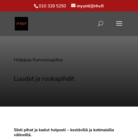
010 328 5250
myynti@rhv.fi
Helppoa Kunnossapitoa
Luudat ja roskapihdit
Siisti pihat ja kadut helposti – kestävillä ja kotimaisilla
välineillä.