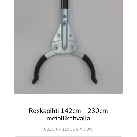
Roskapihti 142cm – 230cm
metallikahvalla
Hintaluokka:
63,00
€
–
119,00
€
Alv 0%