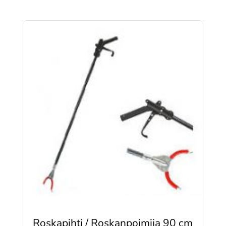
63,00 €
-
119,00 €
Roskapihti / Roskanpoimija 90 cm