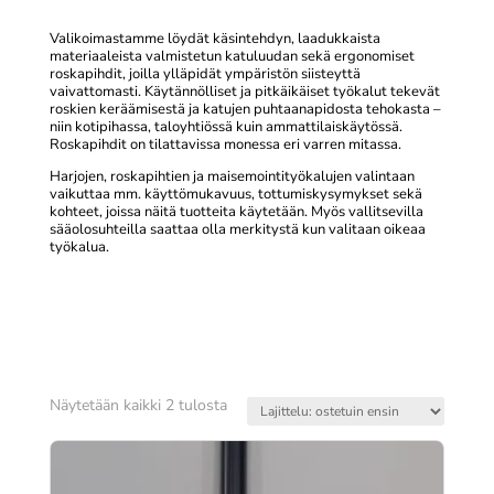
Valikoimastamme löydät käsintehdyn, laadukkaista
materiaaleista valmistetun katuluudan sekä ergonomiset
roskapihdit, joilla ylläpidät ympäristön siisteyttä
vaivattomasti. Käytännölliset ja pitkäikäiset työkalut tekevät
roskien keräämisestä ja katujen puhtaanapidosta tehokasta –
niin kotipihassa, taloyhtiössä kuin ammattilaiskäytössä.
Roskapihdit on tilattavissa monessa eri varren mitassa.
Harjojen, roskapihtien ja maisemointityökalujen valintaan
vaikuttaa mm. käyttömukavuus, tottumiskysymykset sekä
kohteet, joissa näitä tuotteita käytetään. Myös vallitsevilla
sääolosuhteilla saattaa olla merkitystä kun valitaan oikeaa
työkalua.
Suosituimmat
Näytetään kaikki 2 tulosta
ensin