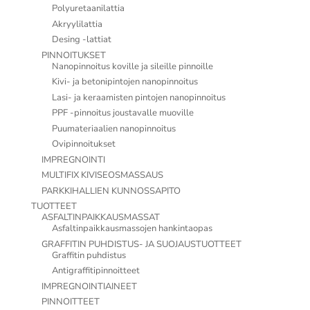
Polyuretaanilattia
Akryylilattia
Desing -lattiat
PINNOITUKSET
Nanopinnoitus koville ja sileille pinnoille
Kivi- ja betonipintojen nanopinnoitus
Lasi- ja keraamisten pintojen nanopinnoitus
PPF -pinnoitus joustavalle muoville
Puumateriaalien nanopinnoitus
Ovipinnoitukset
IMPREGNOINTI
MULTIFIX KIVISEOSMASSAUS
PARKKIHALLIEN KUNNOSSAPITO
TUOTTEET
ASFALTINPAIKKAUSMASSAT
Asfaltinpaikkausmassojen hankintaopas
GRAFFITIN PUHDISTUS- JA SUOJAUSTUOTTEET
Graffitin puhdistus
Antigraffitipinnoitteet
IMPREGNOINTIAINEET
PINNOITTEET