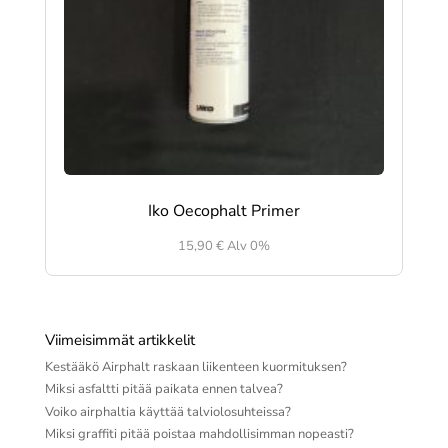
Iko Oecophalt Primer
15,90
€
Alv 0%
Viimeisimmät artikkelit
Kestääkö Airphalt raskaan liikenteen kuormituksen?
Miksi asfaltti pitää paikata ennen talvea?
Voiko airphaltia käyttää talviolosuhteissa?
Miksi graffiti pitää poistaa mahdollisimman nopeasti?