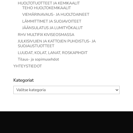
HUOLTOTUOTTEET JA KEMIKAALIT
TEHO HUOLTOKEMIKAALIT
VIEMÄRINAVAUS- JA HUOLTOAINEET
LÄMMITTIMET JA SUOJAVOITEET
JÄÄNSULATUS JA LUMITYÖKALUT
RHV MULTIFIX KIVISEOSMASSA
JULKISIVUJEN JA KATTOJEN PUHDISTUS- JA
SUOJAUSTUOTTEET
LUUDAT, KOLAT, LANAT, ROSKAPIHDIT
Tilaus- ja sopimusehdot
YHTEYSTIEDOT
Kategoriat
Kategoriat