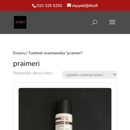
010 328 5250
myynti@rhv.fi
Etusivu
/ Tuotteet avainsanalla “praimeri”
praimeri
Näytetään ainoa tulos