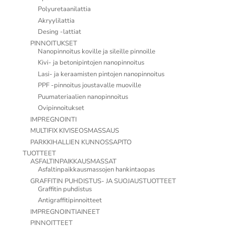
Polyuretaanilattia
Akryylilattia
Desing -lattiat
PINNOITUKSET
Nanopinnoitus koville ja sileille pinnoille
Kivi- ja betonipintojen nanopinnoitus
Lasi- ja keraamisten pintojen nanopinnoitus
PPF -pinnoitus joustavalle muoville
Puumateriaalien nanopinnoitus
Ovipinnoitukset
IMPREGNOINTI
MULTIFIX KIVISEOSMASSAUS
PARKKIHALLIEN KUNNOSSAPITO
TUOTTEET
ASFALTINPAIKKAUSMASSAT
Asfaltinpaikkausmassojen hankintaopas
GRAFFITIN PUHDISTUS- JA SUOJAUSTUOTTEET
Graffitin puhdistus
Antigraffitipinnoitteet
IMPREGNOINTIAINEET
PINNOITTEET