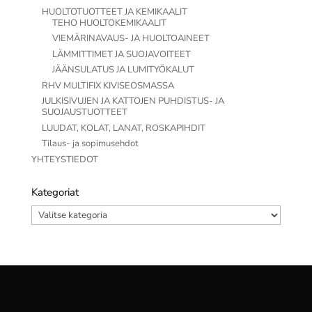
HUOLTOTUOTTEET JA KEMIKAALIT
TEHO HUOLTOKEMIKAALIT
VIEMÄRINAVAUS- JA HUOLTOAINEET
LÄMMITTIMET JA SUOJAVOITEET
JÄÄNSULATUS JA LUMITYÖKALUT
RHV MULTIFIX KIVISEOSMASSA
JULKISIVUJEN JA KATTOJEN PUHDISTUS- JA
SUOJAUSTUOTTEET
LUUDAT, KOLAT, LANAT, ROSKAPIHDIT
Tilaus- ja sopimusehdot
YHTEYSTIEDOT
Kategoriat
Kategoriat