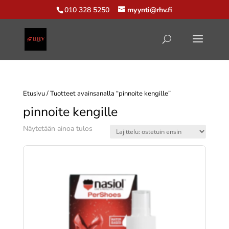
010 328 5250
myynti@rhv.fi
Etusivu
/ Tuotteet avainsanalla “pinnoite kengille”
pinnoite kengille
Näytetään ainoa tulos