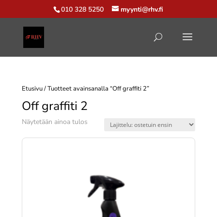
010 328 5250
myynti@rhv.fi
Etusivu
/ Tuotteet avainsanalla “Off graffiti 2”
Off graffiti 2
Näytetään ainoa tulos