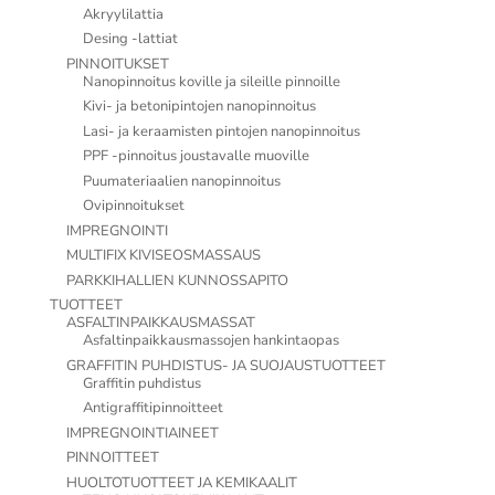
Akryylilattia
Desing -lattiat
PINNOITUKSET
Nanopinnoitus koville ja sileille pinnoille
Kivi- ja betonipintojen nanopinnoitus
Lasi- ja keraamisten pintojen nanopinnoitus
PPF -pinnoitus joustavalle muoville
Puumateriaalien nanopinnoitus
Ovipinnoitukset
IMPREGNOINTI
MULTIFIX KIVISEOSMASSAUS
PARKKIHALLIEN KUNNOSSAPITO
TUOTTEET
ASFALTINPAIKKAUSMASSAT
Asfaltinpaikkausmassojen hankintaopas
GRAFFITIN PUHDISTUS- JA SUOJAUSTUOTTEET
Graffitin puhdistus
Antigraffitipinnoitteet
IMPREGNOINTIAINEET
PINNOITTEET
HUOLTOTUOTTEET JA KEMIKAALIT