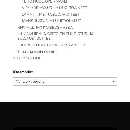
TEHO HUOLTOKEMIKAALIT
VIEMÄRINAVAUS- JA HUOLTOAINEET
LÄMMITTIMET JA SUOJAVOITEET
JÄÄNSULATUS JA LUMITYÖKALUT
RHV MULTIFIX KIVISEOSMASSA
JULKISIVUJEN JA KATTOJEN PUHDISTUS- JA
SUOJAUSTUOTTEET
LUUDAT, KOLAT, LANAT, ROSKAPIHDIT
Tilaus- ja sopimusehdot
YHTEYSTIEDOT
Kategoriat
Kategoriat