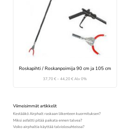
Roskapihti / Roskanpoimija 90 cm ja 105 cm
Hintaluokka:
37,70
€
–
44,20
€
Alv 0%
37,70 €
-
44,20 €
Viimeisimmät artikkelit
Kestääkö Airphalt raskaan liikenteen kuormituksen?
Miksi asfaltti pitää paikata ennen talvea?
Voiko airphaltia käyttää talviolosuhteissa?