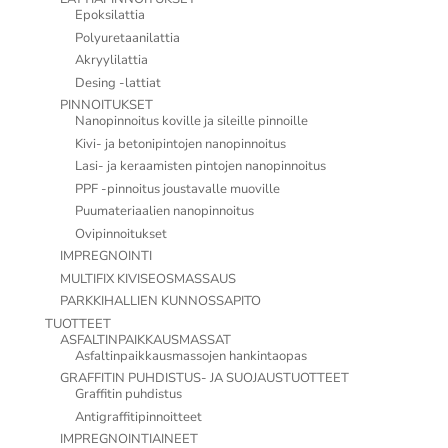
Epoksilattia
Polyuretaanilattia
Akryylilattia
Desing -lattiat
PINNOITUKSET
Nanopinnoitus koville ja sileille pinnoille
Kivi- ja betonipintojen nanopinnoitus
Lasi- ja keraamisten pintojen nanopinnoitus
PPF -pinnoitus joustavalle muoville
Puumateriaalien nanopinnoitus
Ovipinnoitukset
IMPREGNOINTI
MULTIFIX KIVISEOSMASSAUS
PARKKIHALLIEN KUNNOSSAPITO
TUOTTEET
ASFALTINPAIKKAUSMASSAT
Asfaltinpaikkausmassojen hankintaopas
GRAFFITIN PUHDISTUS- JA SUOJAUSTUOTTEET
Graffitin puhdistus
Antigraffitipinnoitteet
IMPREGNOINTIAINEET