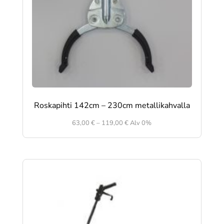
Roskapihti 142cm – 230cm metallikahvalla
Hintaluokka:
63,00
€
–
119,00
€
Alv 0%
63,00 €
-
119,00 €