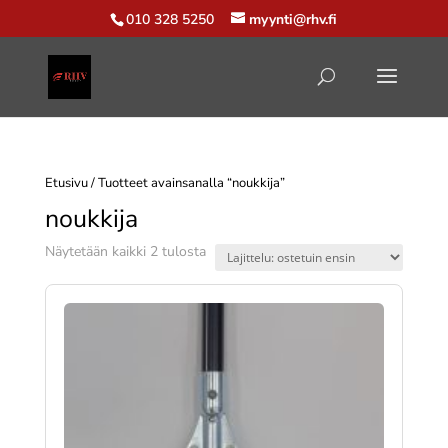
010 328 5250
myynti@rhv.fi
Etusivu
/ Tuotteet avainsanalla “noukkija”
noukkija
Suosituimmat
Näytetään kaikki 2 tulosta
ensin