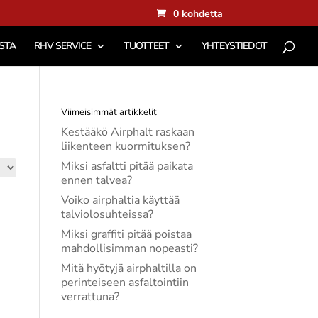
0 kohdetta
STA
RHV SERVICE
TUOTTEET
YHTEYSTIEDOT
Viimeisimmät artikkelit
Kestääkö Airphalt raskaan
liikenteen kuormituksen?
Miksi asfaltti pitää paikata
ennen talvea?
Voiko airphaltia käyttää
talviolosuhteissa?
Miksi graffiti pitää poistaa
mahdollisimman nopeasti?
Mitä hyötyjä airphaltilla on
perinteiseen asfaltointiin
verrattuna?