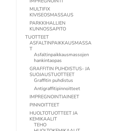
IMPREGNOINTI
MULTIFIX
KIVISEOSMASSAUS
PARKKIHALLIEN
KUNNOSSAPITO
TUOTTEET
ASFALTINPAIKKAUSMASSA
T
Asfaltinpaikkausmassojen
hankintaopas
GRAFFITIN PUHDISTUS- JA
SUOJAUSTUOTTEET
Graffitin puhdistus
Antigraffitipinnoitteet
IMPREGNOINTIAINEET
PINNOITTEET
HUOLTOTUOTTEET JA
KEMIKAALIT
TEHO
HUOLTOKEMIKAALIT