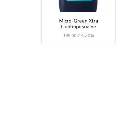
Micro-Green Xtra
Liuotinpesuaine
199,00
€
Alv 0%