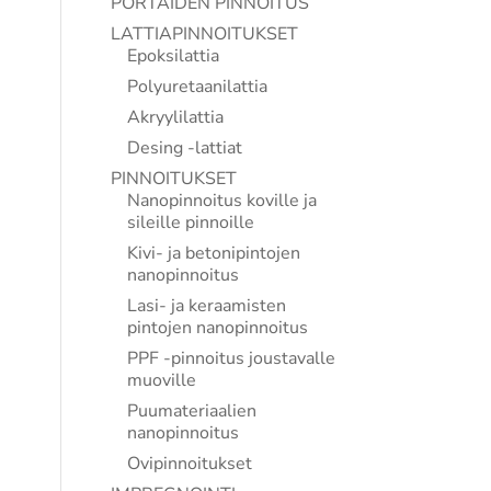
PORTAIDEN PINNOITUS
LATTIAPINNOITUKSET
Epoksilattia
Polyuretaanilattia
Akryylilattia
Desing -lattiat
PINNOITUKSET
Nanopinnoitus koville ja
sileille pinnoille
Kivi- ja betonipintojen
nanopinnoitus
Lasi- ja keraamisten
pintojen nanopinnoitus
PPF -pinnoitus joustavalle
muoville
Puumateriaalien
nanopinnoitus
Ovipinnoitukset