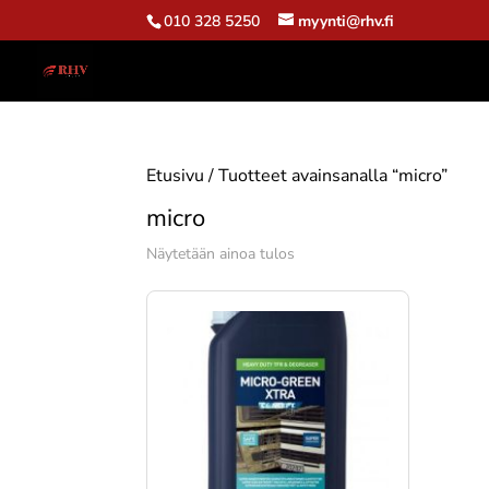
010 328 5250
myynti@rhv.fi
Etusivu
/ Tuotteet avainsanalla “micro”
micro
Näytetään ainoa tulos