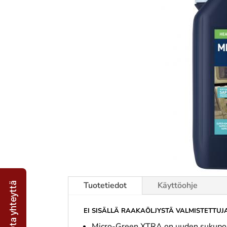
Tuotetiedot
Käyttöohje
Ota yhteyttä
EI SISÄLLÄ RAAKAÖLJYSTÄ VALMISTETTUJA
Micro-Green XTRA on uuden sukupolven 