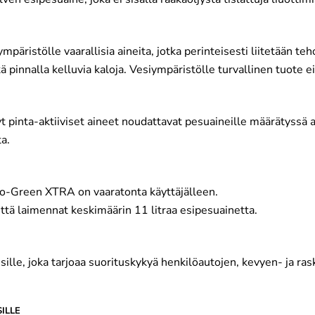
päristölle vaarallisia aineita, jotka perinteisesti liitetään te
kä pinnalla kelluvia kaloja. Vesiympäristölle turvallinen tuote e
t pinta-aktiiviset aineet noudattavat pesuaineille määrätyss
a.
o-Green XTRA on vaaratonta käyttäjälleen.
tettä laimennat keskimäärin 11 litraa esipesuainetta.
isille, joka tarjoaa suorituskykyä henkilöautojen, kevyen- ja ra
ILLE