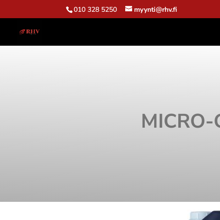
010 328 5250
myynti@rhv.fi
MICRO-