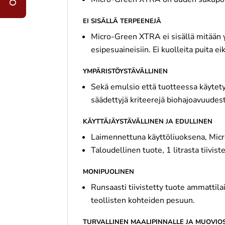
EI SISÄLLÄ TERPEENEJÄ
Micro-Green XTRA ei sisällä mitään ym
esipesuaineisiin. Ei kuolleita puita ei
YMPÄRISTÖYSTÄVÄLLINEN
Sekä emulsio että tuotteessa käytety
säädettyjä kriteerejä biohajoavuudest
KÄYTTÄJÄYSTÄVÄLLINEN JA EDULLINEN
Laimennettuna käyttöliuoksena, Micr
Taloudellinen tuote, 1 litrasta tiivis
MONIPUOLINEN
Runsaasti tiivistetty tuote ammattila
teollisten kohteiden pesuun.
TURVALLINEN MAALIPINNALLE JA MUOVIOS