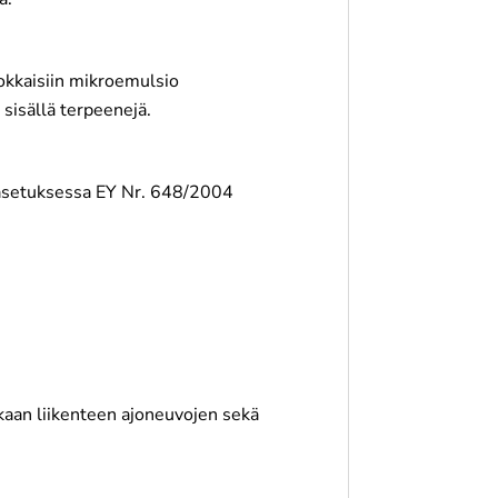
hokkaisiin mikroemulsio
i sisällä terpeenejä.
ä asetuksessa EY Nr. 648/2004
skaan liikenteen ajoneuvojen sekä