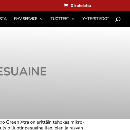
0 kohdetta
STA
RHV SERVICE
TUOTTEET
YHTEYSTIEDOT
ESUAINE
ro Green Xtra on erittäin tehokas mikro-
lsio liuotinpesuaine lian, pien ja rasvan