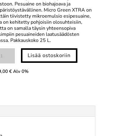
stoon. Pesuaine on biohajoava ja
äristöystävällinen. Micro Green XTRA on
ttäin tiivistetty mikroemulsio esipesuaine,
a on kehitetty pohjoisiin olosuhteisiin,
ta on samalla täysin yhteensopiva
impiin pesuaineiden laatusäädösten
ssa. Pakkauskoko 25 L.
ro-
Lisää ostoskoriin
een
a
otinpesuaine
9,00
€
Alv 0%
ärä
a.