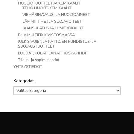
HUOLTOTUOTTEET JA KEMIKAALIT
TEHO HUOLTOKEMIKAALIT
VIEMÄRINAVAUS- JA HUOLTOAINEET
LÄMMITTIMET JA SUOJAVOITEET
JÄÄNSULATUS JA LUMITYÖKALUT
RHV MULTIFIX KIVISEOSMASSA
JULKISIVUJEN JA KATTOJEN PUHDISTUS- JA
SUOJAUSTUOTTEET
LUUDAT, KOLAT, LANAT, ROSKAPIHDIT
Tilaus- ja sopimusehdot
YHTEYSTIEDOT
Kategoriat
Kategoriat