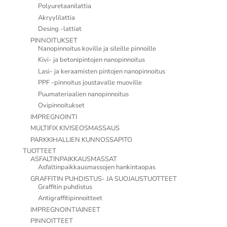
Polyuretaanilattia
Akryylilattia
Desing -lattiat
PINNOITUKSET
Nanopinnoitus koville ja sileille pinnoille
Kivi- ja betonipintojen nanopinnoitus
Lasi- ja keraamisten pintojen nanopinnoitus
PPF -pinnoitus joustavalle muoville
Puumateriaalien nanopinnoitus
Ovipinnoitukset
IMPREGNOINTI
MULTIFIX KIVISEOSMASSAUS
PARKKIHALLIEN KUNNOSSAPITO
TUOTTEET
ASFALTINPAIKKAUSMASSAT
Asfaltinpaikkausmassojen hankintaopas
GRAFFITIN PUHDISTUS- JA SUOJAUSTUOTTEET
Graffitin puhdistus
Antigraffitipinnoitteet
IMPREGNOINTIAINEET
PINNOITTEET