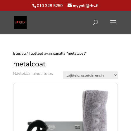
010 328 5250
myynti@rhv.fi
Etusivu
/ Tuotteet avainsanalla “metalcoat”
metalcoat
Näytetään ainoa tulos