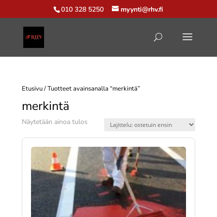
010 328 5250
myynti@rhv.fi
Etusivu
/ Tuotteet avainsanalla “merkintä”
merkintä
Näytetään ainoa tulos