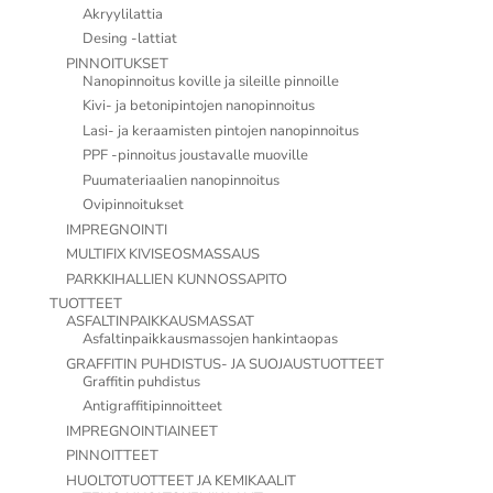
Akryylilattia
Desing -lattiat
PINNOITUKSET
Nanopinnoitus koville ja sileille pinnoille
Kivi- ja betonipintojen nanopinnoitus
Lasi- ja keraamisten pintojen nanopinnoitus
PPF -pinnoitus joustavalle muoville
Puumateriaalien nanopinnoitus
Ovipinnoitukset
IMPREGNOINTI
MULTIFIX KIVISEOSMASSAUS
PARKKIHALLIEN KUNNOSSAPITO
TUOTTEET
ASFALTINPAIKKAUSMASSAT
Asfaltinpaikkausmassojen hankintaopas
GRAFFITIN PUHDISTUS- JA SUOJAUSTUOTTEET
Graffitin puhdistus
Antigraffitipinnoitteet
IMPREGNOINTIAINEET
PINNOITTEET
HUOLTOTUOTTEET JA KEMIKAALIT