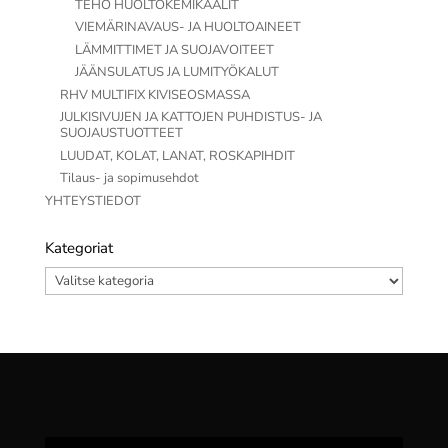
TEHO HUOLTOKEMIKAALIT
VIEMÄRINAVAUS- JA HUOLTOAINEET
LÄMMITTIMET JA SUOJAVOITEET
JÄÄNSULATUS JA LUMITYÖKALUT
RHV MULTIFIX KIVISEOSMASSA
JULKISIVUJEN JA KATTOJEN PUHDISTUS- JA
SUOJAUSTUOTTEET
LUUDAT, KOLAT, LANAT, ROSKAPIHDIT
Tilaus- ja sopimusehdot
YHTEYSTIEDOT
Kategoriat
Kategoriat