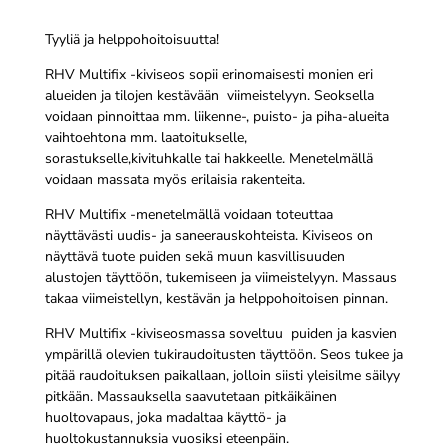
Tyyliä ja helppohoitoisuutta!
RHV Multifix -kiviseos sopii erinomaisesti monien eri
alueiden ja tilojen kestävään viimeistelyyn. Seoksella
voidaan pinnoittaa mm. liikenne-, puisto- ja piha-alueita
vaihtoehtona mm. laatoitukselle,
sorastukselle,kivituhkalle tai hakkeelle. Menetelmällä
voidaan massata myös erilaisia rakenteita.
RHV Multifix -menetelmällä voidaan toteuttaa
näyttävästi uudis- ja saneerauskohteista. Kiviseos on
näyttävä tuote puiden sekä muun kasvillisuuden
alustojen täyttöön, tukemiseen ja viimeistelyyn. Massaus
takaa viimeistellyn, kestävän ja helppohoitoisen pinnan.
RHV Multifix -kiviseosmassa soveltuu puiden ja kasvien
ympärillä olevien tukiraudoitusten täyttöön. Seos tukee ja
pitää raudoituksen paikallaan, jolloin siisti yleisilme säilyy
pitkään. Massauksella saavutetaan pitkäikäinen
huoltovapaus, joka madaltaa käyttö- ja
huoltokustannuksia vuosiksi eteenpäin.