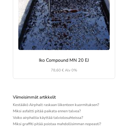
Iko Compound MN 20 EJ
78,60
€
Alv 0%
Viimeisimmät artikkelit
Kestääkö Airphalt raskaan liikenteen kuormituksen?
Miksi asfaltti pitää paikata ennen talvea?
Voiko airphaltia käyttää talviolosuhteissa?
Miksi graffiti pitää poistaa mahdollisimman nopeasti?