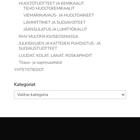
HUOLTOTUOTTEET JA KEMIKAALIT
TEHO HUOLTOKEMIKAALIT
VIEMÄRINAVAUS- JA HUOLTOAINEET
LÄMMITTIMET JA SUOJAVOITEET
JÄÄNSULATUS JA LUMITYÖKALUT
RHV MULTIFIX KIVISEOSMASSA
JULKISIVUJEN JA KATTOJEN PUHDISTUS- JA
SUOJAUSTUOTTEET
LUUDAT, KOLAT, LANAT, ROSKAPIHDIT
Tilaus- ja sopimusehdot
YHTEYSTIEDOT
Kategoriat
Kategoriat