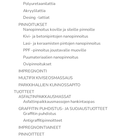
Polyuretaanilattia
Akryylilattia
Desing -lattiat
PINNOITUKSET
Nanopinnoitus koville ja sileille pinnoille
Kivi- ja betonipintojen nanopinnoitus
Lasi- ja keraamisten pintojen nanopinnoitus
PPF -pinnoitus joustavalle muoville
Puumateriaalien nanopinnoitus
Ovipinnoitukset
IMPREGNOINTI
MULTIFIX KIVISEOSMASSAUS
PARKKIHALLIEN KUNNOSSAPITO
TUOTTEET
ASFALTINPAIKKAUSMASSAT
Asfaltinpaikkausmassojen hankintaopas
GRAFFITIN PUHDISTUS- JA SUOJAUSTUOTTEET
Graffitin puhdistus
Antigraffitipinnoitteet
IMPREGNOINTIAINEET
PINNOITTEET