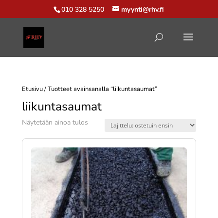
010 328 5250
myynti@rhv.fi
Etusivu
/ Tuotteet avainsanalla “liikuntasaumat”
liikuntasaumat
Näytetään ainoa tulos