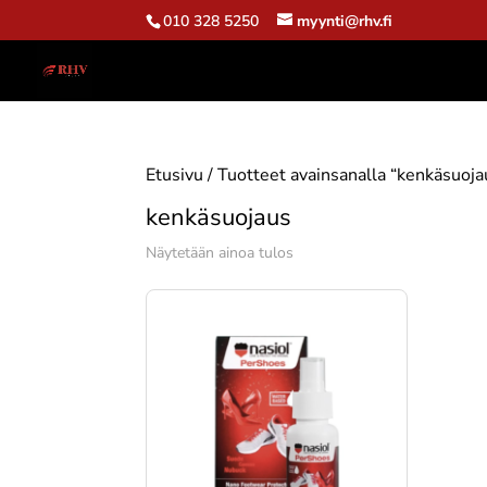
010 328 5250
myynti@rhv.fi
Etusivu
/ Tuotteet avainsanalla “kenkäsuoja
kenkäsuojaus
Näytetään ainoa tulos