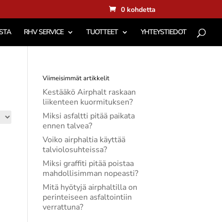
0 kohdetta
STA
RHV SERVICE
TUOTTEET
YHTEYSTIEDOT
Viimeisimmät artikkelit
Kestääkö Airphalt raskaan
liikenteen kuormituksen?
Miksi asfaltti pitää paikata
ennen talvea?
Voiko airphaltia käyttää
talviolosuhteissa?
Miksi graffiti pitää poistaa
mahdollisimman nopeasti?
Mitä hyötyjä airphaltilla on
perinteiseen asfaltointiin
verrattuna?