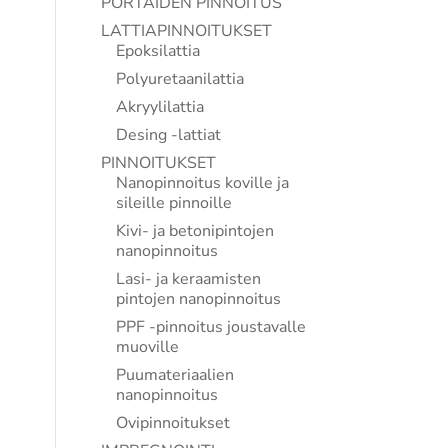
PORTAIDEN PINNOITUS
LATTIAPINNOITUKSET
Epoksilattia
Polyuretaanilattia
Akryylilattia
Desing -lattiat
PINNOITUKSET
Nanopinnoitus koville ja
sileille pinnoille
Kivi- ja betonipintojen
nanopinnoitus
Lasi- ja keraamisten
pintojen nanopinnoitus
PPF -pinnoitus joustavalle
muoville
Puumateriaalien
nanopinnoitus
Ovipinnoitukset