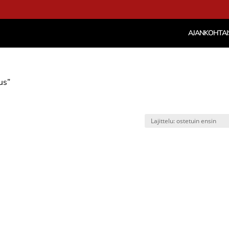
AJANKOHTAI
us”