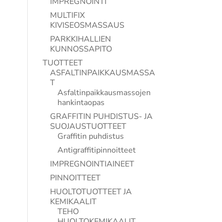
IMPREGNOINTI
MULTIFIX
KIVISEOSMASSAUS
PARKKIHALLIEN
KUNNOSSAPITO
TUOTTEET
ASFALTINPAIKKAUSMASSA
T
Asfaltinpaikkausmassojen
hankintaopas
GRAFFITIN PUHDISTUS- JA
SUOJAUSTUOTTEET
Graffitin puhdistus
Antigraffitipinnoitteet
IMPREGNOINTIAINEET
PINNOITTEET
HUOLTOTUOTTEET JA
KEMIKAALIT
TEHO
HUOLTOKEMIKAALIT