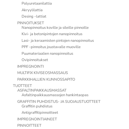
Polyuretaanilattia
Akryylilattia
Desing -lattiat
PINNOITUKSET
Nanopinnoitus koville ja sileille pinnoille
Kivi- ja betonipintojen nanopinnoitus
Lasi- ja keraamisten pintojen nanopinnoitus
PPF -pinnoitus joustavalle muoville
Puumateriaalien nanopinnoitus
Ovipinnoitukset
IMPREGNOINTI
MULTIFIX KIVISEOSMASSAUS
PARKKIHALLIEN KUNNOSSAPITO
TUOTTEET
ASFALTINPAIKKAUSMASSAT
Asfaltinpaikkausmassojen hankintaopas
GRAFFITIN PUHDISTUS- JA SUOJAUSTUOTTEET
Graffitin puhdistus
Antigraffitipinnoitteet
IMPREGNOINTIAINEET
PINNOITTEET