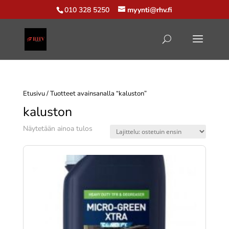
010 328 5250
myynti@rhv.fi
Etusivu
/ Tuotteet avainsanalla “kaluston”
kaluston
Näytetään ainoa tulos