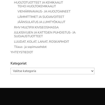
HUOLTOTUOTTEET JA KEMIKAALIT
TEHO HUOLTOKEMIKAALIT
VIEMÄRINAVAUS- JA HUOLTOAINEET
LÄMMITTIMET JA SUOJAVOITEET
JÄÄNSULATUS JA LUMITYÖKALUT
RHV MULTIFIX KIVISEOSMASSA
JULKISIVUJEN JA KATTOJEN PUHDISTUS- JA
SUOJAUSTUOTTEET
LUUDAT, KOLAT, LANAT, ROSKAPIHDIT
Tilaus- ja sopimusehdot
YHTEYSTIEDOT
Kategoriat
Kategoriat