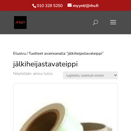
010 328 5250
myynti@rhv.fi
Etusivu
/ Tuotteet avainsanalla “jälkiheijastavateippi”
jälkiheijastavateippi
Näytetään ainoa tulos