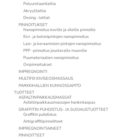
Polyuretaanilattia
Akryylilattia
Desing -lattiat
PINNOITUKSET
Nanopinnoitus koville ja sileille pinnoille
Kivi- ja betonipintojen nanopinnoitus
Lasi- ja keraamisten pintojen nanopinnoitus
PPF -pinnoitus joustavalle muoville
Puumateriaalien nanopinnoitus
Ovipinnoitukset
IMPREGNOINTI
MULTIFIX KIVISEOSMASSAUS
PARKKIHALLIEN KUNNOSSAPITO
TUOTTEET
ASFALTINPAIKKAUSMASSAT
Asfaltinpaikkausmassojen hankintaopas
GRAFFITIN PUHDISTUS- JA SUOJAUSTUOTTEET
Graffitin puhdistus
Antigraffitipinnoitteet
IMPREGNOINTIAINEET
PINNOITTEET