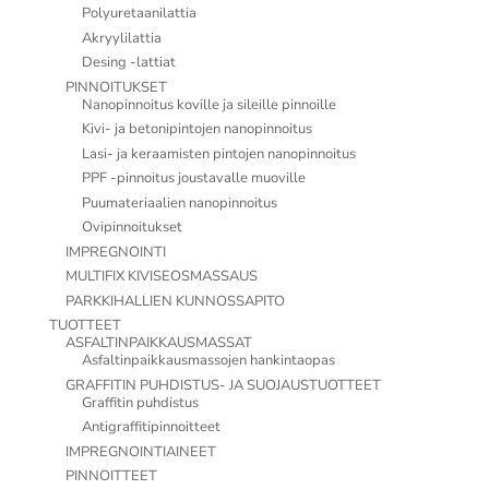
Polyuretaanilattia
Akryylilattia
Desing -lattiat
PINNOITUKSET
Nanopinnoitus koville ja sileille pinnoille
Kivi- ja betonipintojen nanopinnoitus
Lasi- ja keraamisten pintojen nanopinnoitus
PPF -pinnoitus joustavalle muoville
Puumateriaalien nanopinnoitus
Ovipinnoitukset
IMPREGNOINTI
MULTIFIX KIVISEOSMASSAUS
PARKKIHALLIEN KUNNOSSAPITO
TUOTTEET
ASFALTINPAIKKAUSMASSAT
Asfaltinpaikkausmassojen hankintaopas
GRAFFITIN PUHDISTUS- JA SUOJAUSTUOTTEET
Graffitin puhdistus
Antigraffitipinnoitteet
IMPREGNOINTIAINEET
PINNOITTEET