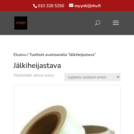
010 328 5250
myynti@rhv.fi
Etusivu
/ Tuotteet avainsanalla “Jälkiheijastava”
Jälkiheijastava
Näytetään ainoa tulos