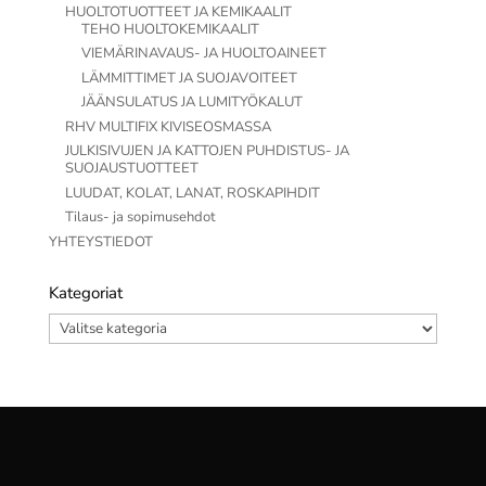
HUOLTOTUOTTEET JA KEMIKAALIT
TEHO HUOLTOKEMIKAALIT
VIEMÄRINAVAUS- JA HUOLTOAINEET
LÄMMITTIMET JA SUOJAVOITEET
JÄÄNSULATUS JA LUMITYÖKALUT
RHV MULTIFIX KIVISEOSMASSA
JULKISIVUJEN JA KATTOJEN PUHDISTUS- JA
SUOJAUSTUOTTEET
LUUDAT, KOLAT, LANAT, ROSKAPIHDIT
Tilaus- ja sopimusehdot
YHTEYSTIEDOT
Kategoriat
Kategoriat