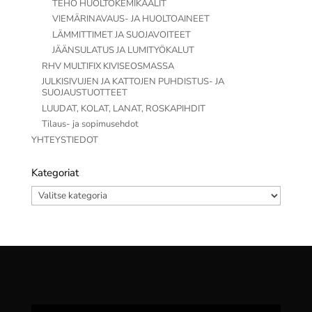
TEHO HUOLTOKEMIKAALIT
VIEMÄRINAVAUS- JA HUOLTOAINEET
LÄMMITTIMET JA SUOJAVOITEET
JÄÄNSULATUS JA LUMITYÖKALUT
RHV MULTIFIX KIVISEOSMASSA
JULKISIVUJEN JA KATTOJEN PUHDISTUS- JA
SUOJAUSTUOTTEET
LUUDAT, KOLAT, LANAT, ROSKAPIHDIT
Tilaus- ja sopimusehdot
YHTEYSTIEDOT
Kategoriat
Kategoriat