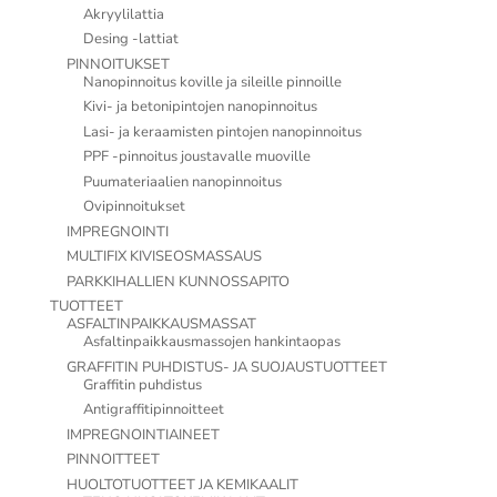
Akryylilattia
Desing -lattiat
PINNOITUKSET
Nanopinnoitus koville ja sileille pinnoille
Kivi- ja betonipintojen nanopinnoitus
Lasi- ja keraamisten pintojen nanopinnoitus
PPF -pinnoitus joustavalle muoville
Puumateriaalien nanopinnoitus
Ovipinnoitukset
IMPREGNOINTI
MULTIFIX KIVISEOSMASSAUS
PARKKIHALLIEN KUNNOSSAPITO
TUOTTEET
ASFALTINPAIKKAUSMASSAT
Asfaltinpaikkausmassojen hankintaopas
GRAFFITIN PUHDISTUS- JA SUOJAUSTUOTTEET
Graffitin puhdistus
Antigraffitipinnoitteet
IMPREGNOINTIAINEET
PINNOITTEET
HUOLTOTUOTTEET JA KEMIKAALIT