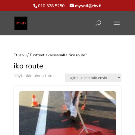
010 328 5250
myynti@rhv.fi
Etusivu
/ Tuotteet avainsanalla “iko route”
iko route
Näytetään ainoa tulos