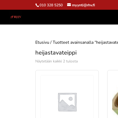
010 328 5250
myynti@rhv.fi
Etusivu
/ Tuotteet avainsanalla “heijastavat
heijastavateippi
Suosituimmat
Näytetään kaikki 2 tulosta
ensin