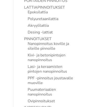
PORTAIDEN PINNOITUS
LATTIAPINNOITUKSET
Epoksilattia
Polyuretaanilattia
Akryylilattia
Desing -lattiat
PINNOITUKSET
Nanopinnoitus koville ja
sileille pinnoille
Kivi- ja betonipintojen
nanopinnoitus
Lasi- ja keraamisten
pintojen nanopinnoitus
PPF -pinnoitus joustavalle
muoville
Puumateriaalien
nanopinnoitus
Ovipinnoitukset