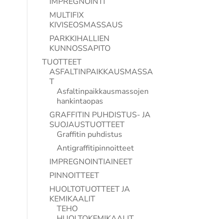
IMPREGNOINTI
MULTIFIX
KIVISEOSMASSAUS
PARKKIHALLIEN
KUNNOSSAPITO
TUOTTEET
ASFALTINPAIKKAUSMASSA
T
Asfaltinpaikkausmassojen
hankintaopas
GRAFFITIN PUHDISTUS- JA
SUOJAUSTUOTTEET
Graffitin puhdistus
Antigraffitipinnoitteet
IMPREGNOINTIAINEET
PINNOITTEET
HUOLTOTUOTTEET JA
KEMIKAALIT
TEHO
HUOLTOKEMIKAALIT