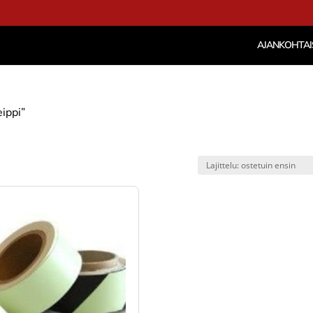
AJANKOHTAI
eippi”