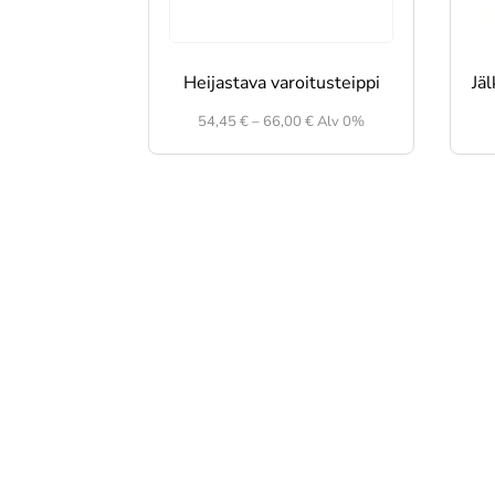
Heijastava varoitusteippi
Jäl
Hintaluokka:
54,45
€
–
66,00
€
Alv 0%
54,45 €
-
66,00 €