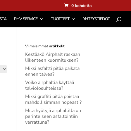
0 kohdetta
STA
RHV SERVICE
TUOTTEET
YHTEYSTIEDOT
Viimeisimmät artikkelit
Kestääkö Airphalt raskaan
liikenteen kuormituksen?
Miksi asfaltti pitää paikata
ennen talvea?
Voiko airphaltia käyttää
talviolosuhteissa?
Miksi graffiti pitää poistaa
mahdollisimman nopeasti?
Mitä hyötyjä airphaltilla on
perinteiseen asfaltointiin
verrattuna?