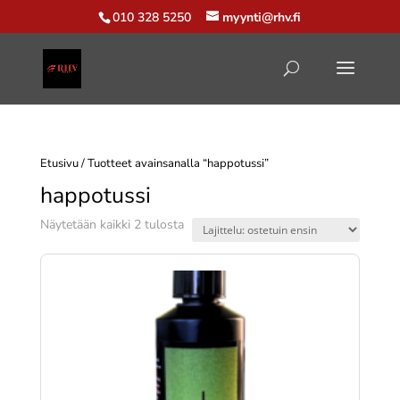
010 328 5250
myynti@rhv.fi
Etusivu
/ Tuotteet avainsanalla “happotussi”
happotussi
Suosituimmat
Näytetään kaikki 2 tulosta
ensin