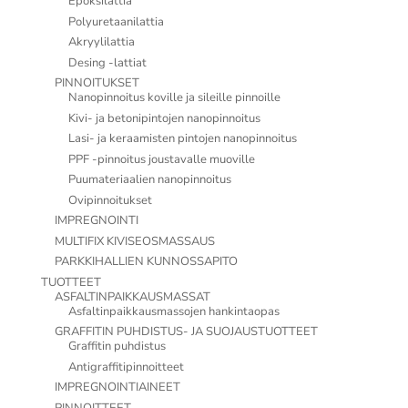
Epoksilattia
Polyuretaanilattia
Akryylilattia
Desing -lattiat
PINNOITUKSET
Nanopinnoitus koville ja sileille pinnoille
Kivi- ja betonipintojen nanopinnoitus
Lasi- ja keraamisten pintojen nanopinnoitus
PPF -pinnoitus joustavalle muoville
Puumateriaalien nanopinnoitus
Ovipinnoitukset
IMPREGNOINTI
MULTIFIX KIVISEOSMASSAUS
PARKKIHALLIEN KUNNOSSAPITO
TUOTTEET
ASFALTINPAIKKAUSMASSAT
Asfaltinpaikkausmassojen hankintaopas
GRAFFITIN PUHDISTUS- JA SUOJAUSTUOTTEET
Graffitin puhdistus
Antigraffitipinnoitteet
IMPREGNOINTIAINEET
PINNOITTEET