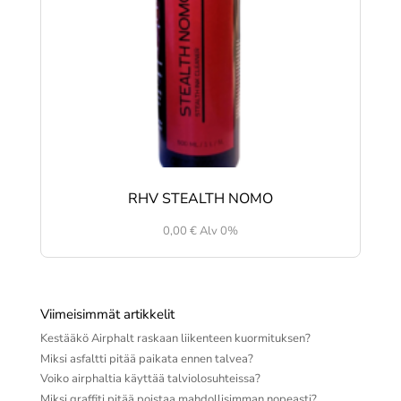
RHV STEALTH NOMO
0,00
€
Alv 0%
Viimeisimmät artikkelit
Kestääkö Airphalt raskaan liikenteen kuormituksen?
Miksi asfaltti pitää paikata ennen talvea?
Voiko airphaltia käyttää talviolosuhteissa?
Miksi graffiti pitää poistaa mahdollisimman nopeasti?