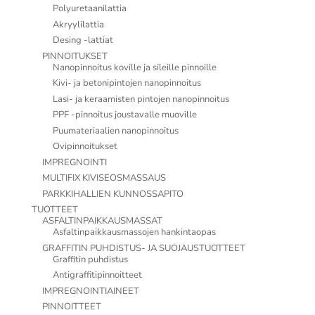
Polyuretaanilattia
Akryylilattia
Desing -lattiat
PINNOITUKSET
Nanopinnoitus koville ja sileille pinnoille
Kivi- ja betonipintojen nanopinnoitus
Lasi- ja keraamisten pintojen nanopinnoitus
PPF -pinnoitus joustavalle muoville
Puumateriaalien nanopinnoitus
Ovipinnoitukset
IMPREGNOINTI
MULTIFIX KIVISEOSMASSAUS
PARKKIHALLIEN KUNNOSSAPITO
TUOTTEET
ASFALTINPAIKKAUSMASSAT
Asfaltinpaikkausmassojen hankintaopas
GRAFFITIN PUHDISTUS- JA SUOJAUSTUOTTEET
Graffitin puhdistus
Antigraffitipinnoitteet
IMPREGNOINTIAINEET
PINNOITTEET