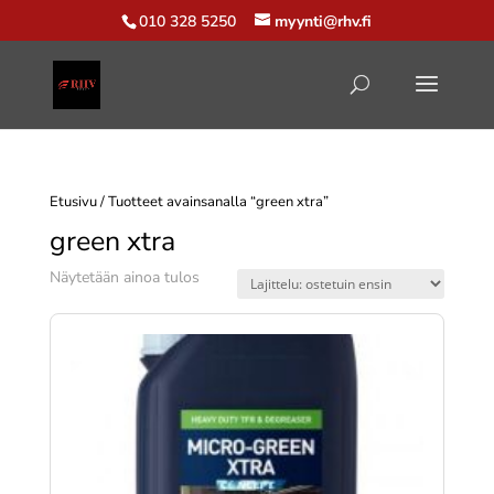
010 328 5250
myynti@rhv.fi
Etusivu
/ Tuotteet avainsanalla “green xtra”
green xtra
Näytetään ainoa tulos