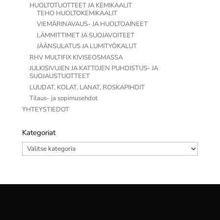
HUOLTOTUOTTEET JA KEMIKAALIT
TEHO HUOLTOKEMIKAALIT
VIEMÄRINAVAUS- JA HUOLTOAINEET
LÄMMITTIMET JA SUOJAVOITEET
JÄÄNSULATUS JA LUMITYÖKALUT
RHV MULTIFIX KIVISEOSMASSA
JULKISIVUJEN JA KATTOJEN PUHDISTUS- JA
SUOJAUSTUOTTEET
LUUDAT, KOLAT, LANAT, ROSKAPIHDIT
Tilaus- ja sopimusehdot
YHTEYSTIEDOT
Kategoriat
Kategoriat