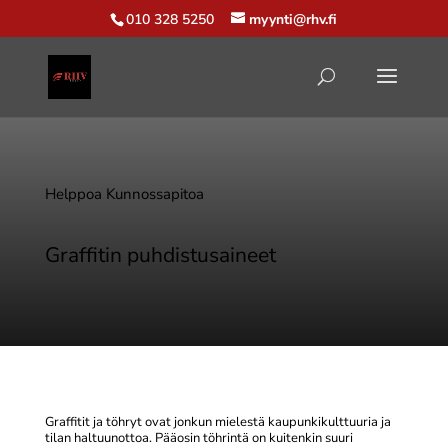
010 328 5250
myynti@rhv.fi
Helppoa Kunnossapitoa
Graffitin puhdistusaineet
Graffitit ja töhryt ovat jonkun mielestä kaupunkikulttuuria ja
tilan haltuunottoa. Pääosin töhrintä on kuitenkin suuri