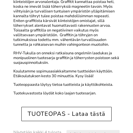
kiinteistöjen arvonalentaja. Graffitit kannattaa poistaa heti,
koska ne imevät lisää töherryksiä magneetin tavoin. Myös
viihtyisän ja turvallisen tuntuisen ympäristön ylläpitämisen
kannalta töhryt tulee poistaa mahdollisimman nopeasti.
Eniten graffitista kärsivät kiinteistöjen omistajat, sillä
töherrykset alentavat huomattavasti rakennusten arvoa.
Toisaalta graffitilla on negatiivinen vaikutus myös
vallitsevaan ympäristöön. Graffitin ja töhryjen on
tutkimuksissa todettu mm. vähentävän turvallisuuden
tunnetta ja rohkaisevan muihin vahingonteon muotoihin.
RHV-Tukulla on onneksi ratkaisuna ongelmiin laadukas ja
monipuolinen tuotesarja graffitin ja töherrysten poistoon sekä
suojauspinnoituksiin.
Koulutamme sopimusasiakkaitamme tuotteiden käyttöön.
Etäkoulutuksen kesto 30 minuuttia. Kysy lisää!
Tuoteoppaasta löytyy tietoa tuotteista ja käyttökohteista.
Tuotekuvastosta löydät koko laajan tuotesarjan.
TUOTEOPAS - Lataa tästä
Suosituimmat
Näytetään kaikki 4 tulosta