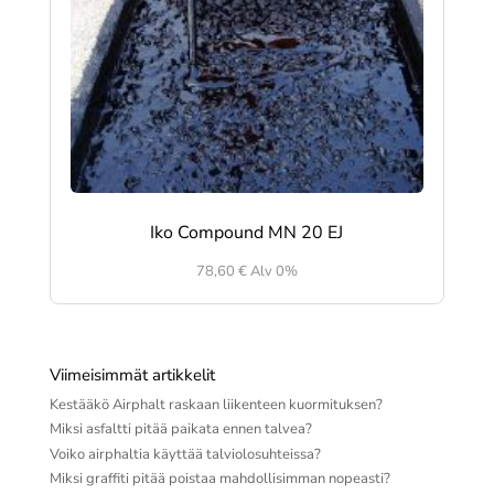
Iko Compound MN 20 EJ
78,60
€
Alv 0%
Viimeisimmät artikkelit
Kestääkö Airphalt raskaan liikenteen kuormituksen?
Miksi asfaltti pitää paikata ennen talvea?
Voiko airphaltia käyttää talviolosuhteissa?
Miksi graffiti pitää poistaa mahdollisimman nopeasti?