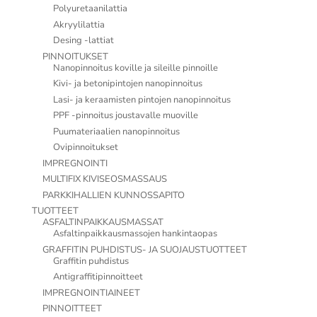
Polyuretaanilattia
Akryylilattia
Desing -lattiat
PINNOITUKSET
Nanopinnoitus koville ja sileille pinnoille
Kivi- ja betonipintojen nanopinnoitus
Lasi- ja keraamisten pintojen nanopinnoitus
PPF -pinnoitus joustavalle muoville
Puumateriaalien nanopinnoitus
Ovipinnoitukset
IMPREGNOINTI
MULTIFIX KIVISEOSMASSAUS
PARKKIHALLIEN KUNNOSSAPITO
TUOTTEET
ASFALTINPAIKKAUSMASSAT
Asfaltinpaikkausmassojen hankintaopas
GRAFFITIN PUHDISTUS- JA SUOJAUSTUOTTEET
Graffitin puhdistus
Antigraffitipinnoitteet
IMPREGNOINTIAINEET
PINNOITTEET