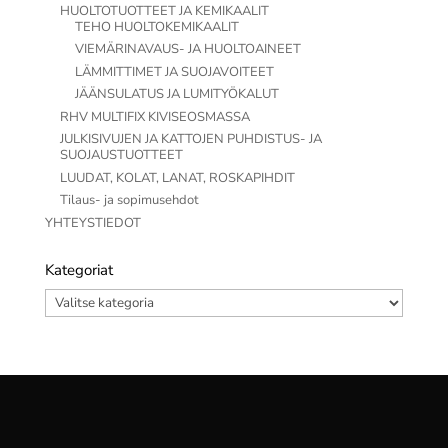
HUOLTOTUOTTEET JA KEMIKAALIT
TEHO HUOLTOKEMIKAALIT
VIEMÄRINAVAUS- JA HUOLTOAINEET
LÄMMITTIMET JA SUOJAVOITEET
JÄÄNSULATUS JA LUMITYÖKALUT
RHV MULTIFIX KIVISEOSMASSA
JULKISIVUJEN JA KATTOJEN PUHDISTUS- JA
SUOJAUSTUOTTEET
LUUDAT, KOLAT, LANAT, ROSKAPIHDIT
Tilaus- ja sopimusehdot
YHTEYSTIEDOT
Kategoriat
Kategoriat