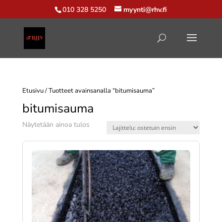
010 328 5250
myynti@rhv.fi
Etusivu
/ Tuotteet avainsanalla “bitumisauma”
bitumisauma
Näytetään ainoa tulos