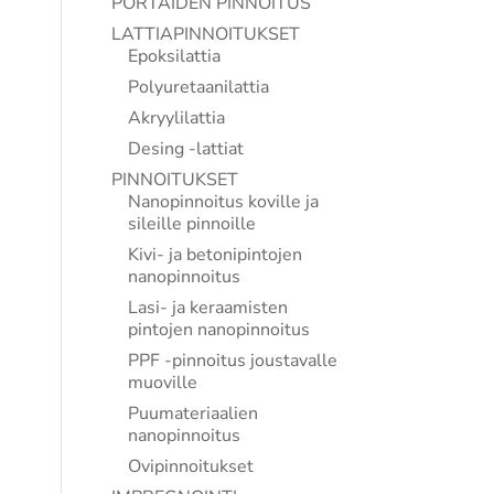
PORTAIDEN PINNOITUS
LATTIAPINNOITUKSET
Epoksilattia
Polyuretaanilattia
Akryylilattia
Desing -lattiat
PINNOITUKSET
Nanopinnoitus koville ja
sileille pinnoille
Kivi- ja betonipintojen
nanopinnoitus
Lasi- ja keraamisten
pintojen nanopinnoitus
PPF -pinnoitus joustavalle
muoville
Puumateriaalien
nanopinnoitus
Ovipinnoitukset