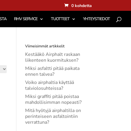
0 kohdetta
STA
RHV SERVICE
TUOTTEET
YHTEYSTIEDOT
Viimeisimmät artikkelit
Kestääkö Airphalt raskaan
liikenteen kuormituksen?
Miksi asfaltti pitää paikata
ennen talvea?
Voiko airphaltia käyttää
talviolosuhteissa?
Miksi graffiti pitää poistaa
mahdollisimman nopeasti?
Mitä hyötyjä airphaltilla on
perinteiseen asfaltointiin
verrattuna?