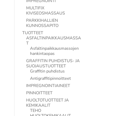
IMPREGNOINTI
MULTIFIX
KIVISEOSMASSAUS
PARKKIHALLIEN
KUNNOSSAPITO
TUOTTEET
ASFALTINPAIKKAUSMASSA
T
Asfaltinpaikkausmassojen
hankintaopas
GRAFFITIN PUHDISTUS- JA
SUOJAUSTUOTTEET
Graffitin puhdistus
Antigraffitipinnoitteet
IMPREGNOINTIAINEET
PINNOITTEET
HUOLTOTUOTTEET JA
KEMIKAALIT
TEHO
HUOLTOKEMIKAALIT