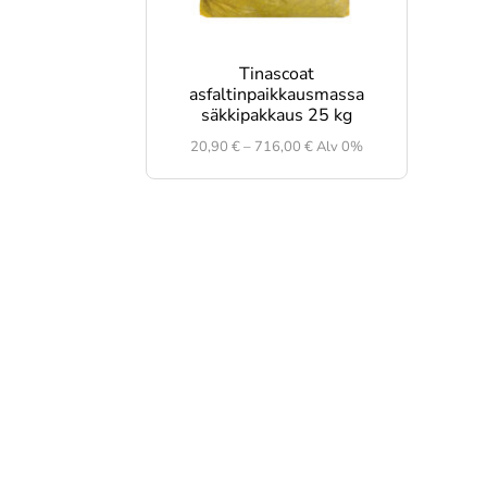
Tinascoat
asfaltinpaikkausmassa
säkkipakkaus 25 kg
Hintaluokka:
20,90
€
–
716,00
€
Alv 0%
20,90 €
-
716,00 €