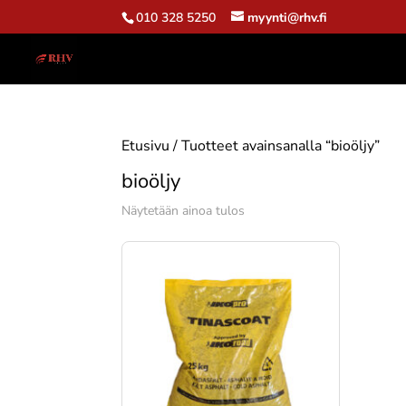
010 328 5250
myynti@rhv.fi
Etusivu
/ Tuotteet avainsanalla “bioöljy”
bioöljy
Näytetään ainoa tulos